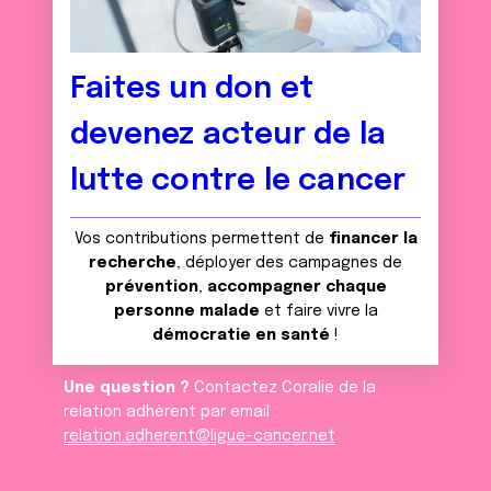
Faites un don et
devenez acteur de la
lutte contre le cancer
Vos contributions permettent de
financer la
recherche
, déployer des campagnes de
prévention
,
accompagner chaque
personne malade
et faire vivre la
démocratie en santé
!
Une question ?
Contactez Coralie de la
relation adhèrent par email :
relation.adherent@ligue-cancer.net