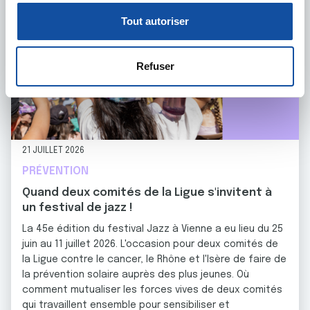
o
personnelles et définir vos préférences, reportez-vous à
Tout autoriser
n
la
section « Détails »
. Vous pouvez modifier ou retirer
s
votre consentement à tout moment à partir de la
e
déclaration sur les cookies.
Refuser
n
t
Les cookies nous permettent de personnaliser le contenu
e
et les annonces, d'offrir des fonctionnalités relatives aux
m
médias sociaux et d'analyser notre trafic. Nous
e
partageons également des informations sur l'utilisation de
21 JUILLET 2026
n
notre site avec nos partenaires de médias sociaux, de
PRÉVENTION
t
publicité et d'analyse, qui peuvent combiner celles-ci
Quand deux comités de la Ligue s'invitent à
avec d'autres informations que vous leur avez fournies
un festival de jazz !
ou qu'ils ont collectées lors de votre utilisation de leurs
La 45e édition du festival Jazz à Vienne a eu lieu du 25
services.
juin au 11 juillet 2026. L'occasion pour deux comités de
la Ligue contre le cancer, le Rhône et l'Isère de faire de
la prévention solaire auprès des plus jeunes. Où
comment mutualiser les forces vives de deux comités
qui travaillent ensemble pour sensibiliser et