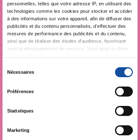
personnelles, telles que votre adresse IP, en utilisant des
technologies comme les cookies pour stocker et accéder
à des informations sur votre appareil, afin de diffuser des
publicités et du contenu personnalisés, d'effectuer des
mesures de performance des publicités et du contenu,
ainsi que de réaliser des études d’audience, favorisant
ainsi le développement de services. Vous avez le choix
quant à l'utilisation de vos données et à leurs finalités.
Vous pouvez modifier ou retirer votre consentement à
S
tout moment en consultant la Déclaration relative aux
Nécessaires
é
cookies ou en cliquant sur l'icône de confidentialité.
l
e
Préférences
Si vous le permettez, nous aimerions également :
c
Collecter des informations sur votre localisation
t
géographique qui peuvent être précises à plusieurs
i
Statistiques
mètres près
o
Identifier votre appareil en l'analysant activement
n
Marketing
pour en relever les caractéristiques spécifiques
d
(empreintes digitales).