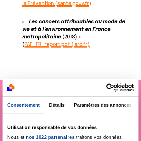
la Prévention (sante.gouv.fr)
Les cancers attribuables au mode de
vie et à l’environnement en France
métropolitaine
(2018) >
(
PAF_FR_report.pdf (iarc.fr)
Je soutiens
la Ligue
Consentement
Détails
Paramètres des annonces
contre le cancer
Utilisation responsable de vos données
Nous et
nos 1022 partenaires
traitons vos données