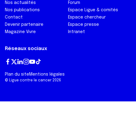
Nos actualités
Forum
Nos publications
Espace Ligue & comités
Contact
Espace chercheur
Devenir partenaire
Espace presse
Magazine Vivre
Intranet
Réseaux sociaux
Fa
T
Lin
In
Yo
Tik
Plan du site
Mentions légales
ce
wi
ke
st
ut
To
© Ligue contre le cancer 2026
bo
tt
dI
ag
ub
k
ok
er
n
ra
e
m