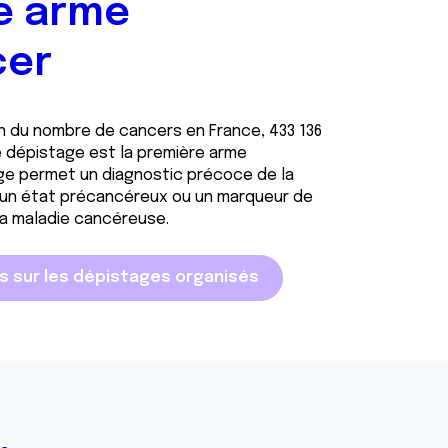
e arme
cer
on du nombre de cancers en France, 433 136
e dépistage est la première arme
age permet un diagnostic précoce de la
t un état précancéreux ou un marqueur de
 la maladie cancéreuse.
us sur les dépistages organisés