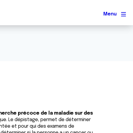
Men
cherche précoce de la maladie sur des
que. Le dépistage, permet de déterminer
entée et pour qui des examens de
déterminer si la personne a un cancer ou