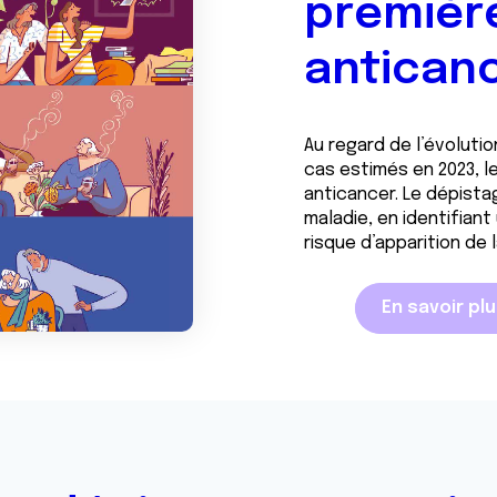
premièr
antican
Au regard de l’évoluti
cas estimés en 2023, l
anticancer. Le dépist
maladie, en identifian
risque d’apparition de
En savoir pl