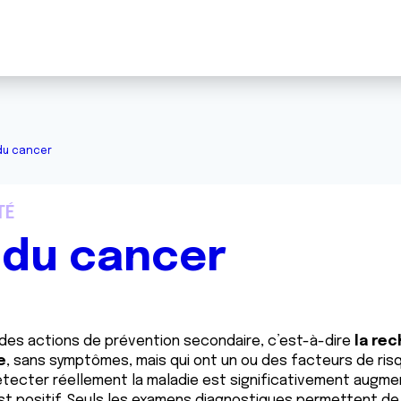
du cancer
TÉ
 du cancer
des actions de prévention secondaire, c’est-à-dire
la re
e
, sans symptômes, mais qui ont un ou des facteurs de ris
détecter réellement la maladie est significativement augm
t positif. Seuls les examens diagnostiques permettent de 