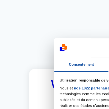
Consentement
Utilisation responsable de 
Vous cherch
Nous et
nos 1022 partenair
technologies comme les cooki
publicités et du contenu per
N'hésitez pas à
réaliser des études d’audienc