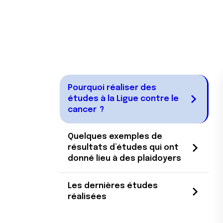
e
n
t
e
m
e
n
t
Pourquoi réaliser des
études à la Ligue contre le
cancer ?
Quelques exemples de
résultats d’études qui ont
donné lieu à des plaidoyers
Les dernières études
réalisées