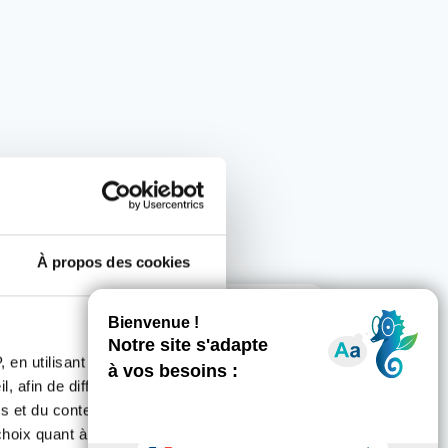
À propos des cookies
 nos côtés ?
 en utilisant des
, afin de diffuser des
s et du contenu, ainsi que de
re département !
oix quant à l'utilisation de