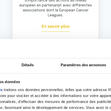
d'importance des actions au niveau
européen en partenariat avec différentes
associations dont la European Cancer
Leagues.
En savoir plus
Détails
Paramètres des annonces
vos données
ez à vous mobiliser à
es
traitons vos données personnelles, telles que votre adresse IP,
es pour stocker et accéder à des informations sur votre appareil
sonnalisés, d'effectuer des mesures de performance des publicité
 nous écrire ou à entrer en contact avec le comité de vot
e, favorisant ainsi le développement de services. Vous avez le ch