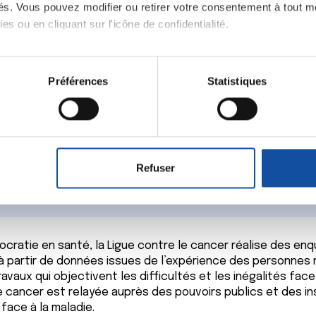
ités. Vous pouvez modifier ou retirer votre consentement à tout 
es ou en cliquant sur l'icône de confidentialité.
DAI@ligue-cancer.net
Contactez votre comité
imerions également :
tions sur votre localisation géographique qui peuvent être précis
Préférences
Statistiques
eil en l'analysant activement pour en relever les caractéristique
aitement de vos données personnelles et définir vos préférences
er ou retirer votre consentement à tout moment à partir de la dé
s de la Ligue
Refuser
e personnaliser le contenu et les annonces, d'offrir des fonctio
rafic. Nous partageons également des informations sur l'utilisati
, de publicité et d'analyse, qui peuvent combiner celles-ci avec
ils ont collectées lors de votre utilisation de leurs services.
ocratie en santé, la Ligue contre le cancer réalise des en
 partir de données issues de l’expérience des personnes 
avaux qui objectivent les difficultés et les inégalités face
 cancer est relayée auprès des pouvoirs publics et des in
face à la maladie.