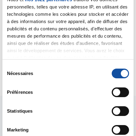
pénuries,
personnelles, telles que votre adresse IP, en utilisant des
le renforcement des dispositions
technologies comme les cookies pour stocker et accéder
réglementaires sur les pénuries et les
à des informations sur votre appareil, afin de diffuser des
sanctions financières.
publicités et du contenu personnalisés, d'effectuer des
mesures de performance des publicités et du contenu,
ainsi que de réaliser des études d’audience, favorisant
ainsi le développement de services. Vous avez le choix
quant à l'utilisation de vos données et à leurs finalités.
Vous pouvez modifier ou retirer votre consentement à
S
tout moment en consultant la Déclaration relative aux
Nécessaires
é
Partager :
cookies ou en cliquant sur l'icône de confidentialité.
l
e
Préférences
Si vous le permettez, nous aimerions également :
c
Collecter des informations sur votre localisation
t
géographique qui peuvent être précises à plusieurs
i
Statistiques
mètres près
D'autres actions de
o
Identifier votre appareil en l'analysant activement
n
plaidoyer sur la lutte
Marketing
pour en relever les caractéristiques spécifiques
d