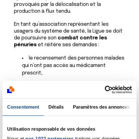
provoqués par la délocalisation et la
production à flux tendu.
En tant qu’association représentant les
usagers du système de santé, la Ligue se doit
de poursuivre son
combat contre les
pénuries
et réitère ses demandes :
le recensement des personnes malades
qui n’ont pas accès au médicament
prescrit,
la mise en place d’un système
d’information à destination des
professionnels de santé,
Consentement
Détails
Paramètres des annonces
le respect du droit à l’information des
usagers du système de santé,
la mise en place d’études pour mesurer
Utilisation responsable de vos données
les pertes de chances causées par les
Nous et
nos 1022 partenaires
traitons vos données