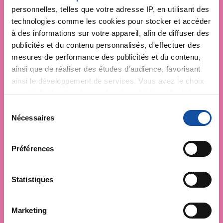
personnelles, telles que votre adresse IP, en utilisant des
technologies comme les cookies pour stocker et accéder
à des informations sur votre appareil, afin de diffuser des
publicités et du contenu personnalisés, d'effectuer des
mesures de performance des publicités et du contenu,
ainsi que de réaliser des études d’audience, favorisant
ainsi le développement de services. Vous avez le choix
quant à l'utilisation de vos données et à leurs finalités.
Vous pouvez modifier ou retirer votre consentement à
S
tout moment en consultant la Déclaration relative aux
Nécessaires
é
cookies ou en cliquant sur l'icône de confidentialité.
l
e
Préférences
Si vous le permettez, nous aimerions également :
c
Collecter des informations sur votre localisation
t
géographique qui peuvent être précises à plusieurs
i
Statistiques
mètres près
o
Identifier votre appareil en l'analysant activement
n
Marketing
pour en relever les caractéristiques spécifiques
d