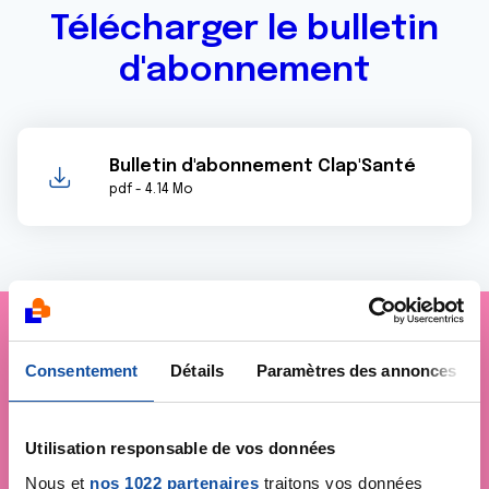
Télécharger le bulletin
d'abonnement
Bulletin d'abonnement Clap'Santé
pdf - 4.14 Mo
Je soutiens
la Ligue
Consentement
Détails
Paramètres des annonces
contre le cancer
Utilisation responsable de vos données
Nous et
nos 1022 partenaires
traitons vos données