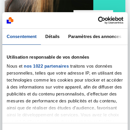
Consentement
Détails
Paramètres des annonces
Utilisation responsable de vos données
Nous et
nos 1022 partenaires
traitons vos données
personnelles, telles que votre adresse IP, en utilisant des
03 JUILLET 2026
technologies comme les cookies pour stocker et accéder
PAROLES DE PERSONNES MALADES
à des informations sur votre appareil, afin de diffuser des
Touchées par un cancer de la peau, elles
publicités et du contenu personnalisés, d'effectuer des
témoignent
mesures de performance des publicités et du contenu,
De l'annonce du cancer de la peau au parcours de soin,
ainsi que de réaliser des études d’audience, favorisant
en passant par leur rencontre avec la Ligue contre le
ainsi le développement de services. Vous avez le choix
cancer, toutes ces personnes ont accepté de
quant à l'utilisation de vos données et à leurs finalités.
témoigner d'un quotidien difficile et qui parfois
Vous pouvez modifier ou retirer votre consentement à