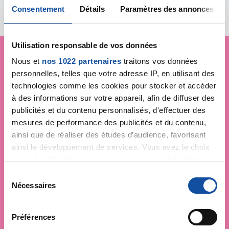
Consentement
Détails
Paramètres des annonces
Utilisation responsable de vos données
Nous et
nos 1022 partenaires
traitons vos données
Je soutiens
la Ligue
personnelles, telles que votre adresse IP, en utilisant des
technologies comme les cookies pour stocker et accéder
contre le cancer
à des informations sur votre appareil, afin de diffuser des
publicités et du contenu personnalisés, d'effectuer des
mesures de performance des publicités et du contenu,
ainsi que de réaliser des études d’audience, favorisant
ainsi le développement de services. Vous avez le choix
quant à l'utilisation de vos données et à leurs finalités.
Vous pouvez modifier ou retirer votre consentement à
S
tout moment en consultant la Déclaration relative aux
Nécessaires
é
cookies ou en cliquant sur l'icône de confidentialité.
l
e
Préférences
Si vous le permettez, nous aimerions également :
c