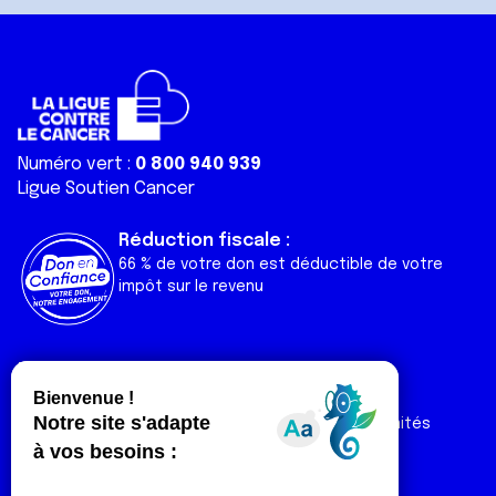
Numéro vert :
0 800 940 939
Ligue Soutien Cancer
Réduction fiscale :
66 % de votre don est déductible de votre
impôt sur le revenu
Liens utiles
Espaces
Nos actualités
Forum
Nos publications
Espace Ligue & comités
Contact
Espace chercheur
Devenir partenaire
Espace presse