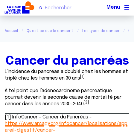
Men
Accueil
Qu’est-ce que le cancer ?
Les types de cancer
Ca
Cancer du pancréas
L’incidence du pancréas a doublé chez les hommes et
[1]
triplé chez les femmes en 30 ans
.
À tel point que l’adénocarcinome pancréatique
pourrait devenir la seconde cause de mortalité par
[2]
cancer dans les années 2030-2040
.
[1] InfoCancer – Cancer du Pancréas -
https://www.arcagy.org/infocancer/localisations/app
areil-digestif/cancer-