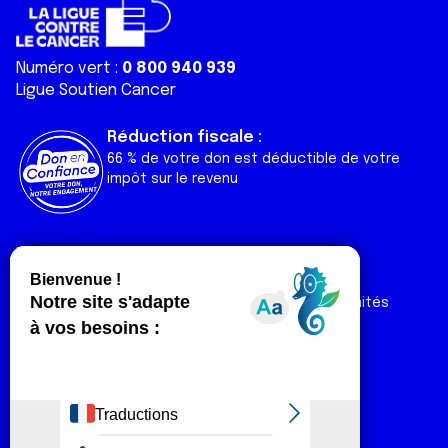
Numéro vert :
0 800 940 939
Ligue Soutien Cancer
Réduction fiscale :
66 % de votre don est déductible de votre
impôt sur le revenu
Liens utiles
Espaces
Nos actualités
Forum
Nos publications
Espace Ligue & comités
Contact
Espace chercheur
Devenir partenaire
Espace presse
Magazine Vivre
Intranet
Réseaux sociaux