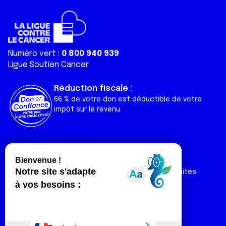
Numéro vert :
0 800 940 939
Ligue Soutien Cancer
Réduction fiscale :
66 % de votre don est déductible de votre
impôt sur le revenu
Liens utiles
Espaces
Nos actualités
Forum
Nos publications
Espace Ligue & comités
Contact
Espace chercheur
Devenir partenaire
Espace presse
Magazine Vivre
Intranet