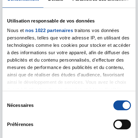
Utilisation responsable de vos données
Nous et
nos 1022 partenaires
traitons vos données
personnelles, telles que votre adresse IP, en utilisant des
technologies comme les cookies pour stocker et accéder
à des informations sur votre appareil, afin de diffuser des
Leaflet | ©
OpenStreetMap
contributors
publicités et du contenu personnalisés, d'effectuer des
CHAMBONAS - Centre Hospitalier
mesures de performance des publicités et du contenu,
Léopold Ollier
ainsi que de réaliser des études d’audience, favorisant
Le Plot du Puech
ainsi le développement de services. Vous avez le choix
07140 CHAMBONAS
quant à l'utilisation de vos données et à leurs finalités.
04 75 64 19 19
Vous pouvez modifier ou retirer votre consentement à
S
cd07@ligue-cancer.net
tout moment en consultant la Déclaration relative aux
Nécessaires
é
cookies ou en cliquant sur l'icône de confidentialité.
l
e
Préférences
Si vous le permettez, nous aimerions également :
c
Collecter des informations sur votre localisation
t