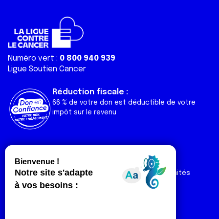
Numéro vert :
0 800 940 939
Ligue Soutien Cancer
Réduction fiscale :
66 % de votre don est déductible de votre
impôt sur le revenu
Liens utiles
Espaces
Nos actualités
Forum
Nos publications
Espace Ligue & comités
Contact
Espace chercheur
Devenir partenaire
Espace presse
Magazine Vivre
Intranet