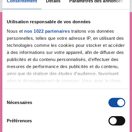
Consentement
Détails
Paramètres des annonces
Utilisation responsable de vos données
Nous et
nos 1022 partenaires
traitons vos données
Je soutiens
la Ligue
personnelles, telles que votre adresse IP, en utilisant des
contre le cancer
technologies comme les cookies pour stocker et accéder
à des informations sur votre appareil, afin de diffuser des
publicités et du contenu personnalisés, d'effectuer des
mesures de performance des publicités et du contenu,
ainsi que de réaliser des études d’audience, favorisant
ainsi le développement de services. Vous avez le choix
quant à l'utilisation de vos données et à leurs finalités.
Vous pouvez modifier ou retirer votre consentement à
S
tout moment en consultant la Déclaration relative aux
Nécessaires
é
cookies ou en cliquant sur l'icône de confidentialité.
l
e
Préférences
Si vous le permettez, nous aimerions également :
c
Collecter des informations sur votre localisation
t