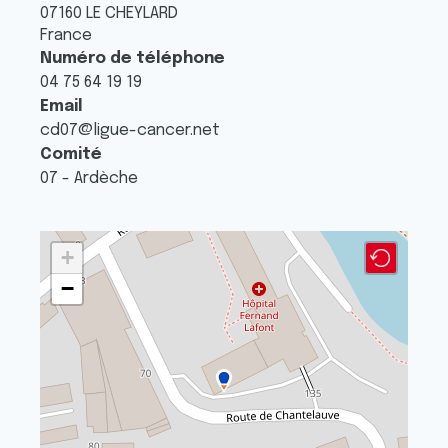
07160
LE CHEYLARD
France
Numéro de téléphone
04 75 64 19 19
Email
cd07@ligue-cancer.net
Comité
07 - Ardèche
+
−