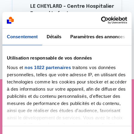
LE CHEYLARD - Centre Hospitalier
Fernand Lafont
1 Rue Fernand Lafont
07160 LE CHEYLARD
04 75 64 19 19
Consentement
Détails
Paramètres des annonces
cd07@ligue-cancer.net
Utilisation responsable de vos données
Nous et
nos 1022 partenaires
traitons vos données
personnelles, telles que votre adresse IP, en utilisant des
technologies comme les cookies pour stocker et accéder
à des informations sur votre appareil, afin de diffuser des
publicités et du contenu personnalisés, d'effectuer des
Je soutiens
la Ligue
mesures de performance des publicités et du contenu,
ainsi que de réaliser des études d’audience, favorisant
contre le cancer
ainsi le développement de services. Vous avez le choix
quant à l'utilisation de vos données et à leurs finalités.
Vous pouvez modifier ou retirer votre consentement à
S