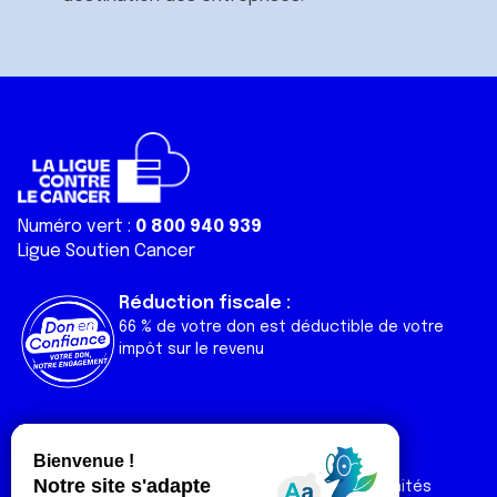
Numéro vert :
0 800 940 939
Ligue Soutien Cancer
Réduction fiscale :
66 % de votre don est déductible de votre
impôt sur le revenu
Liens utiles
Espaces
Nos actualités
Forum
Nos publications
Espace Ligue & comités