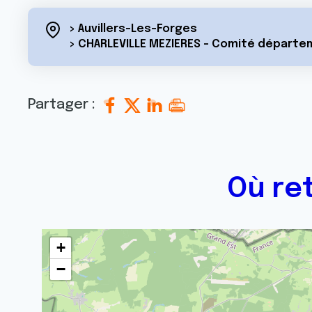
> Auvillers-Les-Forges
> CHARLEVILLE MEZIERES - Comité départe
Partager :
Où re
+
−