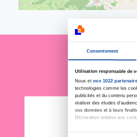
Consentement
Je sout
Utilisation responsable de 
Nous et
nos 1022 partenair
technologies comme les cooki
publicités et du contenu per
réaliser des études d’audienc
vos données et à leurs final
Déclaration relative aux cooki
Si vous le permettez, nous a
S