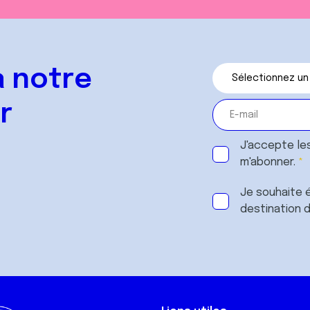
 notre
r
J'accepte le
m'abonner.
Je souhaite é
destination 