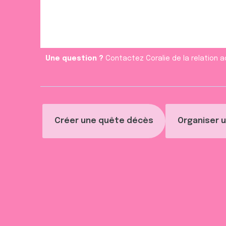
m
e
n
t
Une question ?
Contactez Coralie de la relation a
Créer une quête décès
Organiser u