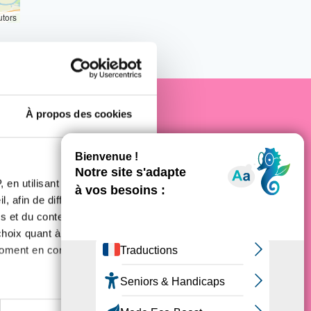
utors
À propos des cookies
e cancer
 en utilisant des
, afin de diffuser des
s et du contenu, ainsi que de
oix quant à l'utilisation de
moment en consultant la