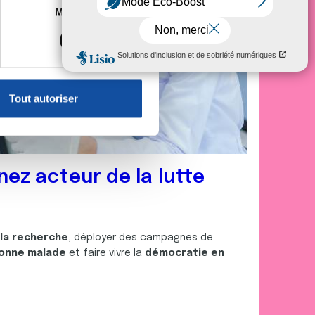
es à plusieurs mètres près
Marketing
s spécifiques (empreintes
, reportez-vous à la
section «
claration sur les cookies.
Tout autoriser
nnalités relatives aux médias
on de notre site avec nos
 d'autres informations que
nez acteur de la lutte
 la recherche
, déployer des campagnes de
onne malade
et faire vivre la
démocratie en