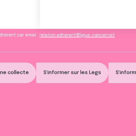
dhèrent par email :
relation.adherent@ligue-cancer.net
ne collecte
S'informer sur les Legs
S'inform