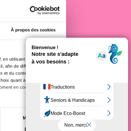
e cancer
À propos des cookies
 en utilisant des
, afin de diffuser des
s et du contenu, ainsi que de
oix quant à l'utilisation de
moment en consultant la
es à plusieurs mètres près
Marketing
s spécifiques (empreintes