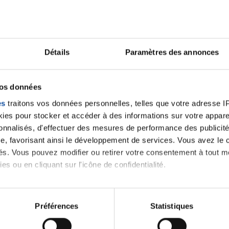
iens
la Ligue contre l
Détails
Paramètres des annonces
vos données
es
traitons vos données personnelles, telles que votre adresse IP,
es pour stocker et accéder à des informations sur votre appareil
sonnalisés, d'effectuer des mesures de performance des publicité
e, favorisant ainsi le développement de services. Vous avez le ch
ités. Vous pouvez modifier ou retirer votre consentement à tout 
es ou en cliquant sur l'icône de confidentialité.
imerions également :
tions sur votre localisation géographique qui peuvent être précis
Préférences
Statistiques
eil en l'analysant activement pour en relever les caractéristique