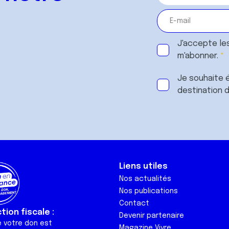
J'accepte le
m'abonner.
Je souhaite é
destination 
Liens utiles
Nos actualités
Nos publications
Contact
ion fiscale :
Devenir partenaire
e votre don est
Magazine Vivre