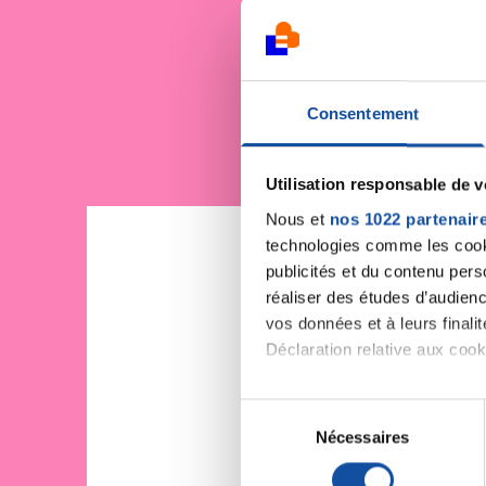
Je sout
Consentement
Utilisation responsable de 
Nous et
nos 1022 partenair
technologies comme les cooki
publicités et du contenu per
réaliser des études d’audienc
vos données et à leurs final
Déclaration relative aux cooki
Si vous le permettez, nous a
S
Collecter des informa
Nécessaires
é
Identifier votre appar
l
digitales).