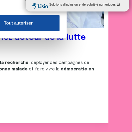
, reportez-vous à la
section «
claration sur les cookies.
Tout autoriser
nnalités relatives aux médias
on de notre site avec nos
nez acteur de la lutte
 d'autres informations que
 la recherche
, déployer des campagnes de
onne malade
et faire vivre la
démocratie en