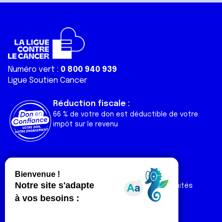
Numéro vert :
0 800 940 939
Ligue Soutien Cancer
Réduction fiscale :
66 % de votre don est déductible de votre
impôt sur le revenu
Liens utiles
Espaces
Nos actualités
Forum
Nos publications
Espace Ligue & comités
Contact
Espace chercheur
Devenir partenaire
Espace presse
Magazine Vivre
Intranet