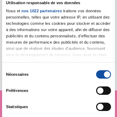
Utilisation responsable de vos données
Leaflet | ©
OpenStreetMap
contributors
Nous et
nos 1022 partenaires
traitons vos données
personnelles, telles que votre adresse IP, en utilisant des
LA ROCHELLE - Comité
technologies comme les cookies pour stocker et accéder
départemental
à des informations sur votre appareil, afin de diffuser des
208 rue Marius Lacroix
publicités et du contenu personnalisés, d'effectuer des
Centre Hospitalier Bâtiment n°9
mesures de performance des publicités et du contenu,
17000 LA ROCHELLE
ainsi que de réaliser des études d’audience, favorisant
05 46 50 57 95
ainsi le développement de services. Vous avez le choix
cd17@ligue-cancer.net
quant à l'utilisation de vos données et à leurs finalités.
Vous pouvez modifier ou retirer votre consentement à
S
tout moment en consultant la Déclaration relative aux
Nécessaires
é
cookies ou en cliquant sur l'icône de confidentialité.
l
e
Préférences
Si vous le permettez, nous aimerions également :
c
Collecter des informations sur votre localisation
t
géographique qui peuvent être précises à plusieurs
i
Statistiques
Je soutiens
la Ligue
mètres près
o