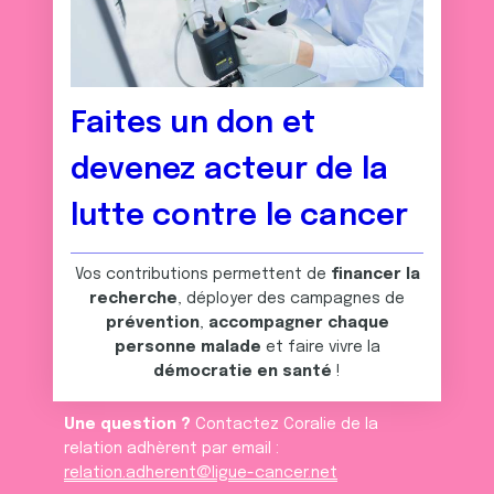
Faites un don et
devenez acteur de la
lutte contre le cancer
Vos contributions permettent de
financer la
recherche
, déployer des campagnes de
prévention
,
accompagner chaque
personne malade
et faire vivre la
démocratie en santé
!
Une question ?
Contactez Coralie de la
relation adhèrent par email :
relation.adherent@ligue-cancer.net