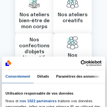
Nos ateliers
Nos ateliers
bien-être de
créatifs
mon corps
Nos
confections
d'objets
Nos
décoratifs
groupes de
convivialité
Consentement
Détails
Paramètres des annonces
Utilisation responsable de vos données
Nos loisirs
Nous et
nos 1022 partenaires
traitons vos données
créatifs
personnelles, telles que votre adresse IP, en utilisant des