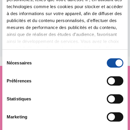
technologies comme les cookies pour stocker et accéder
1
2
à des informations sur votre appareil, afin de diffuser des
publicités et du contenu personnalisés, d'effectuer des
mesures de performance des publicités et du contenu,
ainsi que de réaliser des études d’audience, favorisant
Les événements
ainsi le développement de services. Vous avez le choix
quant à l'utilisation de vos données et à leurs finalités.
proposés par ce lieu
Vous pouvez modifier ou retirer votre consentement à
S
tout moment en consultant la Déclaration relative aux
Nécessaires
é
cookies ou en cliquant sur l'icône de confidentialité.
l
e
Préférences
Si vous le permettez, nous aimerions également :
c
Je soutiens
la Ligue
Collecter des informations sur votre localisation
t
contre le cancer
géographique qui peuvent être précises à plusieurs
i
Statistiques
mètres près
o
Identifier votre appareil en l'analysant activement
n
Marketing
pour en relever les caractéristiques spécifiques
d
(empreintes digitales).
u