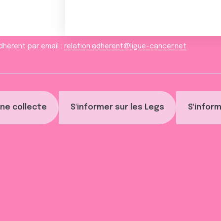
dhèrent par email :
relation.adherent@ligue-cancer.net
ne collecte
S'informer sur les Legs
S'inform