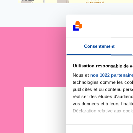
Consentement
Je sout
Utilisation responsable de 
Nous et
nos 1022 partenair
technologies comme les cooki
publicités et du contenu per
réaliser des études d’audienc
vos données et à leurs final
Déclaration relative aux cooki
Si vous le permettez, nous a
S