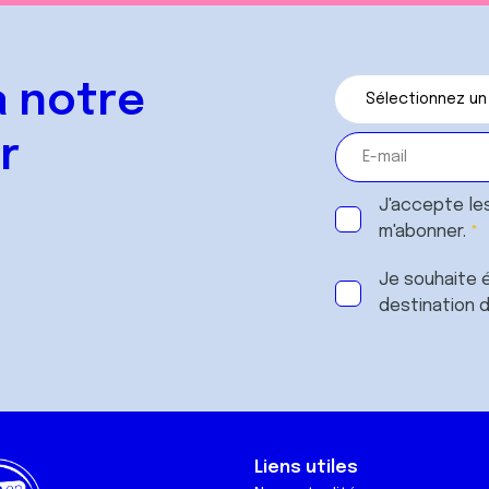
 notre
r
J'accepte le
m'abonner.
Je souhaite é
destination 
Liens utiles