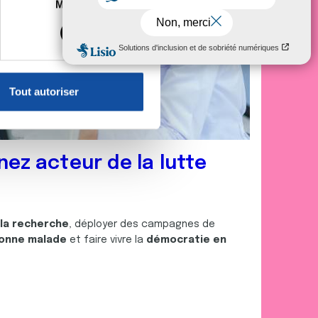
es à plusieurs mètres près
Marketing
s spécifiques (empreintes
, reportez-vous à la
section «
claration sur les cookies.
Tout autoriser
nnalités relatives aux médias
on de notre site avec nos
 d'autres informations que
nez acteur de la lutte
 la recherche
, déployer des campagnes de
onne malade
et faire vivre la
démocratie en