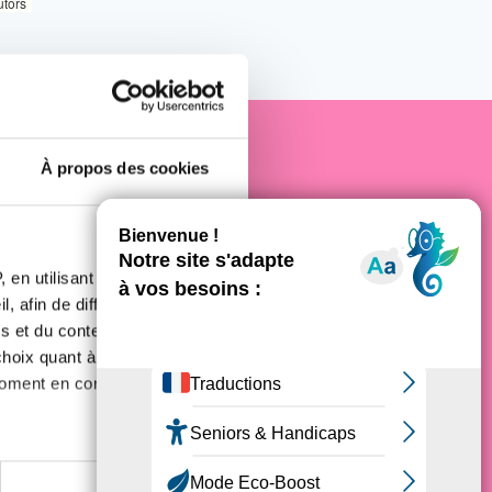
utors
À propos des cookies
e cancer
 en utilisant des
, afin de diffuser des
s et du contenu, ainsi que de
oix quant à l'utilisation de
moment en consultant la