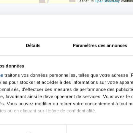
Leaflet | ©
OpenStreetMap
contrib
Détails
Paramètres des annonces
iens
la Ligue contre l
vos données
es
traitons vos données personnelles, telles que votre adresse IP,
es pour stocker et accéder à des informations sur votre appareil
sonnalisés, d'effectuer des mesures de performance des publicité
e, favorisant ainsi le développement de services. Vous avez le ch
ités. Vous pouvez modifier ou retirer votre consentement à tout 
es ou en cliquant sur l'icône de confidentialité.
imerions également :