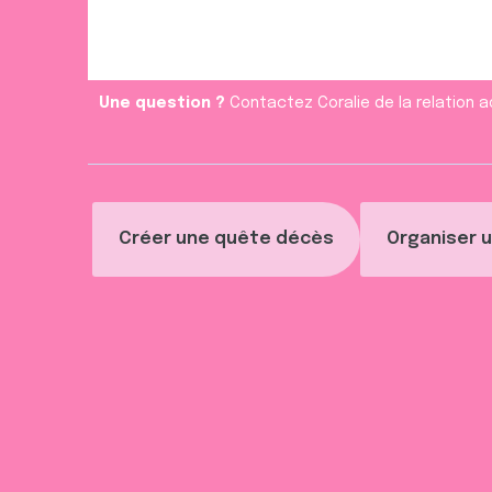
e
n
t
Une question ?
Contactez Coralie de la relation a
Créer une quête décès
Organiser u