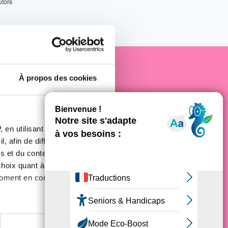
utors
À propos des cookies
e cancer
 en utilisant des
, afin de diffuser des
s et du contenu, ainsi que de
oix quant à l'utilisation de
moment en consultant la