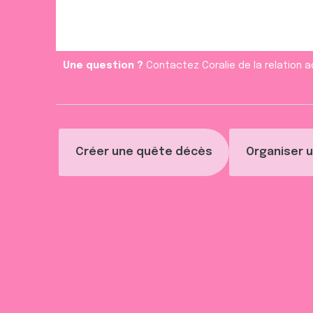
e
n
t
Une question ?
Contactez Coralie de la relation a
Créer une quête décès
Organiser u