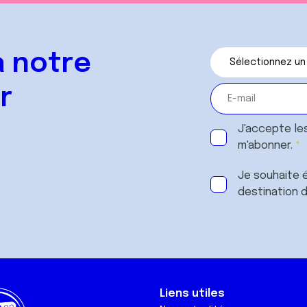
 notre
r
J'accepte le
m'abonner.
Je souhaite é
destination 
Liens utiles