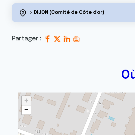
> DIJON (Comité de Côte d'or)
Partager :
Où
+
−