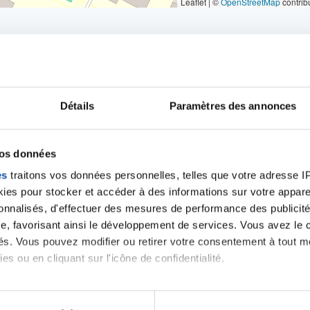
Leaflet | ©
OpenStreetMap
contrib
Détails
Paramètres des annonces
iens
la Ligue contre l
vos données
es
traitons vos données personnelles, telles que votre adresse IP,
es pour stocker et accéder à des informations sur votre appareil
sonnalisés, d'effectuer des mesures de performance des publicité
e, favorisant ainsi le développement de services. Vous avez le ch
ités. Vous pouvez modifier ou retirer votre consentement à tout 
es ou en cliquant sur l'icône de confidentialité.
imerions également :