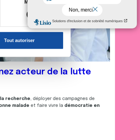
es à plusieurs mètres près
Marketing
s spécifiques (empreintes
, reportez-vous à la
section «
claration sur les cookies.
Tout autoriser
nnalités relatives aux médias
on de notre site avec nos
 d'autres informations que
nez acteur de la lutte
 la recherche
, déployer des campagnes de
onne malade
et faire vivre la
démocratie en