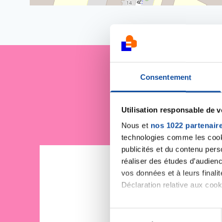
Consentement
Je sout
Utilisation responsable de 
Nous et
nos 1022 partenair
technologies comme les cooki
publicités et du contenu per
réaliser des études d’audienc
vos données et à leurs final
Déclaration relative aux cooki
Si vous le permettez, nous a
S