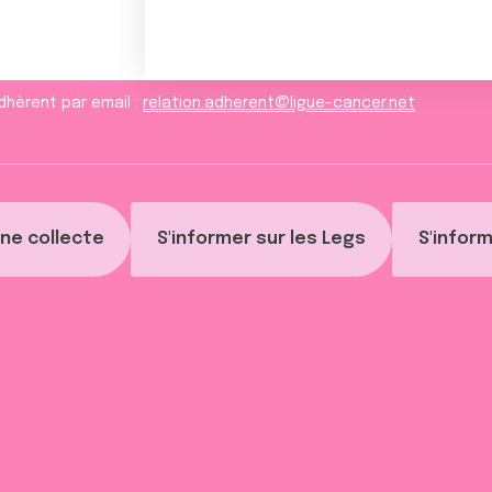
dhèrent par email :
relation.adherent@ligue-cancer.net
ne collecte
S'informer sur les Legs
S'inform