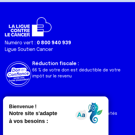
Numéro vert :
0 800 940 939
Ligue Soutien Cancer
Réduction fiscale :
66 % de votre don est déductible de votre
impôt sur le revenu
Liens utiles
Espaces
Nos actualités
Forum
Nos publications
Espace Ligue & comités
Contact
Espace chercheur
Devenir partenaire
Espace presse