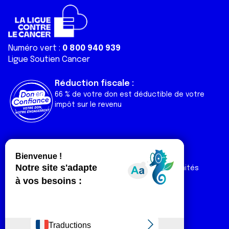
Numéro vert :
0 800 940 939
Ligue Soutien Cancer
Réduction fiscale :
66 % de votre don est déductible de votre
impôt sur le revenu
Liens utiles
Espaces
Nos actualités
Forum
Nos publications
Espace Ligue & comités
Contact
Espace chercheur
Devenir partenaire
Espace presse
Magazine Vivre
Intranet