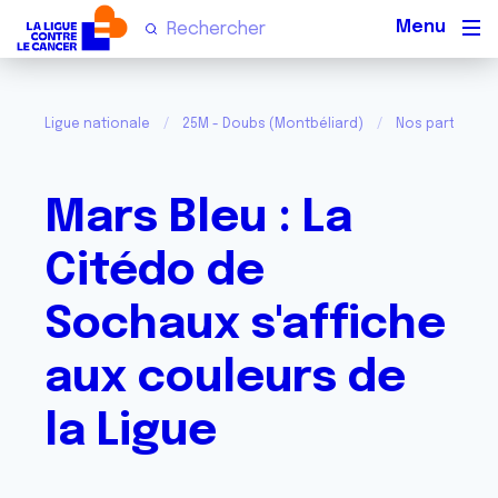
Men
Ligue nationale
25M - Doubs (Montbéliard)
Nos partenair
Mars Bleu : La
Citédo de
Sochaux s'affiche
aux couleurs de
la Ligue