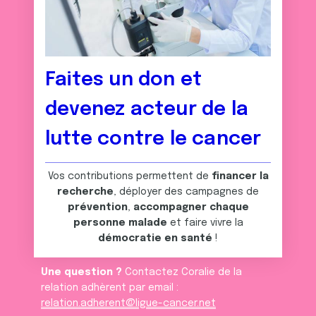
Faites un don et
devenez acteur de la
lutte contre le cancer
Vos contributions permettent de
financer la
recherche
, déployer des campagnes de
prévention
,
accompagner chaque
personne malade
et faire vivre la
démocratie en santé
!
Une question ?
Contactez Coralie de la
relation adhèrent par email :
relation.adherent@ligue-cancer.net