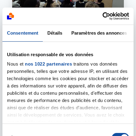
07 AVRIL 2026
Consentement
Détails
Paramètres des annonces
Mars bleu à l'HNFC : retour sur une
soirée d'information et de prévention
Utilisation responsable de vos données
Le jeudi 26 mars dernier, la salle des instances
de l'Hôpital Nord Franche-Comté a fait le plein
Nous et
nos 1022 partenaires
traitons vos données
pour une soirée dédiée à la prise en charge du
personnelles, telles que votre adresse IP, en utilisant des
cancer du côlon. Professionnels de santé,
technologies comme les cookies pour stocker et accéder
patients et grand public se sont réunis pour
à des informations sur votre appareil, afin de diffuser des
s'informer et échanger sur les avancées
publicités et du contenu personnalisés, d'effectuer des
médicales et l'accompagnement proposé sur
mesures de performance des publicités et du contenu,
notre territoire. De la prévention au dépistage,
ainsi que de réaliser des études d’audience, favorisant
en passant par la chirurgie et les traitements
ainsi le développement de services. Vous avez le choix
innovants, les experts de l'HNFC ont partagé
leur savoir avec pédagogie. Les témoignages de
quant à l'utilisation de vos données et à leurs finalités.
patients et l'intervention des
Vous pouvez modifier ou retirer votre consentement à
S
stomathérapeutes ont apporté une dimension