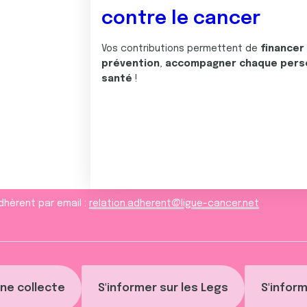
contre le cancer
Vos contributions permettent de
financer
prévention
,
accompagner chaque pers
santé
!
dhèrent par email :
relation.adherent@ligue-cancer.net
ne collecte
S'informer sur les Legs
S'inform