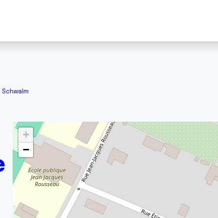
la Schwalm
+
−
e