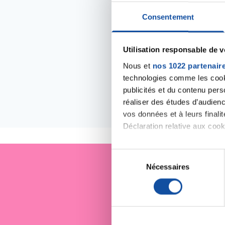
Consentement
Utilisation responsable de 
Nous et
nos 1022 partenair
technologies comme les cooki
publicités et du contenu per
réaliser des études d’audienc
Les évé
vos données et à leurs final
Déclaration relative aux cooki
Si vous le permettez, nous a
S
Collecter des informa
Nécessaires
é
Identifier votre appar
l
Je sout
digitales).
e
Pour en savoir plus sur le tr
c
Détails »
. Vous pouvez modifi
t