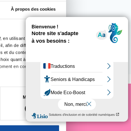
À propos des cookies
 en utilisant des
, afin de diffuser des
s et du contenu, ainsi que de
oix quant à l'utilisation de
 ce lieu
moment en consultant la
es à plusieurs mètres près
Marketing
s spécifiques (empreintes
e cancer
, reportez-vous à la
section «
claration sur les cookies.