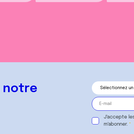
 notre
J'accepte le
m'abonner.