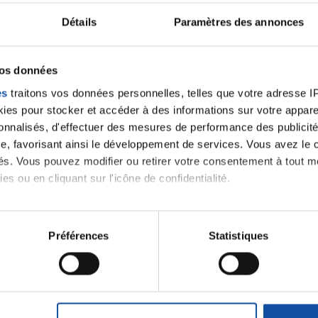
Détails
Paramètres des annonces
Nos groupes
de convivialité
vos données
es
traitons vos données personnelles, telles que votre adresse IP,
es pour stocker et accéder à des informations sur votre appareil
sonnalisés, d'effectuer des mesures de performance des publicité
e, favorisant ainsi le développement de services. Vous avez le ch
nements proposés par
ités. Vous pouvez modifier ou retirer votre consentement à tout 
es ou en cliquant sur l'icône de confidentialité.
imerions également :
tions sur votre localisation géographique qui peuvent être précis
Préférences
Statistiques
eil en l'analysant activement pour en relever les caractéristique
iens
la Ligue contre l
aitement de vos données personnelles et définir vos préférences
er ou retirer votre consentement à tout moment à partir de la dé