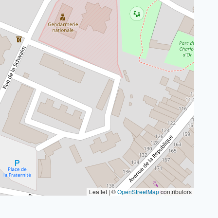
Leaflet | ©
OpenStreetMap
contributors