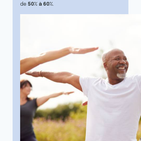
de
50% à 60%
.