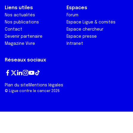
Liens utiles
Espaces
Nos actualités
Forum
Nos publications
Espace Ligue & comités
Contact
Espace chercheur
Devenir partenaire
Espace presse
Magazine Vivre
Intranet
Réseaux sociaux
Fa
T
Lin
In
Yo
Tik
Plan du site
Mentions légales
ce
wi
ke
st
ut
To
© Ligue contre le cancer 2026
bo
tt
dI
ag
ub
k
ok
er
n
ra
e
m