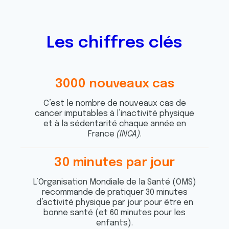
Les chiffres clés
3
0
0
0
nouveaux cas
7
9
4
1
C’est le nombre de nouveaux cas de
0
8
9
3
cancer imputables à l’inactivité physique
4
9
4
2
et à la sédentarité chaque année en
8
7
0
7
France
(INCA)
.
4
7
1
1
8
7
7
8
3
0
minutes par jour
9
0
8
7
4
7
L’Organisation Mondiale de la Santé (OMS)
5
5
0
1
0
6
recommande de pratiquer 30 minutes
6
4
5
3
7
3
d’activité physique par jour pour être en
7
6
6
8
0
8
bonne santé (et 60 minutes pour les
6
6
0
9
enfants).
3
7