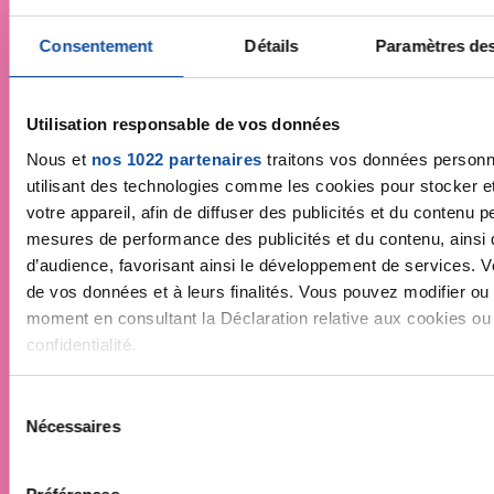
Consentement
Détails
Paramètres de
Faites un don et
devenez acteur de la
Utilisation responsable de vos données
Nous et
nos 1022 partenaires
traitons vos données personne
lutte contre le cancer
utilisant des technologies comme les cookies pour stocker e
votre appareil, afin de diffuser des publicités et du contenu 
Vos contributions permettent de
financer la
mesures de performance des publicités et du contenu, ainsi 
recherche
, déployer des campagnes de
d’audience, favorisant ainsi le développement de services. Vou
prévention
,
accompagner chaque
de vos données et à leurs finalités. Vous pouvez modifier ou 
personne malade
et faire vivre la
moment en consultant la Déclaration relative aux cookies ou e
démocratie en santé
!
confidentialité.
Une question ?
Contactez Coralie de la
Si vous le permettez, nous aimerions également :
S
relation adhèrent par email :
Nécessaires
Collecter des informations sur votre localisation géo
relation.adherent@ligue-cancer.net
é
plusieurs mètres près
l
Identifier votre appareil en l'analysant activement pou
e