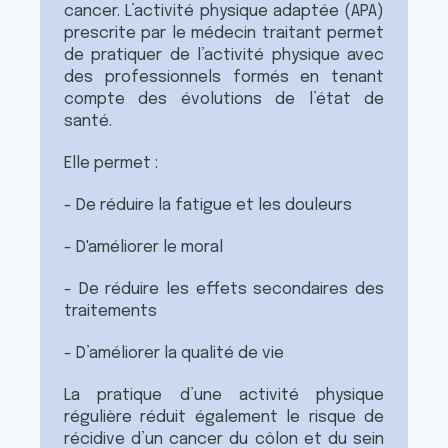
0
0
cancer. L’activité physique adaptée (APA)
1
3
0
0
prescrite par le médecin traitant permet
7
6
0
0
de pratiquer de l’activité physique avec
0
3
des professionnels formés en tenant
0
0
compte des évolutions de l’état de
0
0
santé.
Elle permet :
- De réduire la fatigue et les douleurs
- D'améliorer le moral
- De réduire les effets secondaires des
traitements
- D’améliorer la qualité de vie
La pratique d’une activité physique
régulière réduit également le risque de
récidive d’un cancer du côlon et du sein