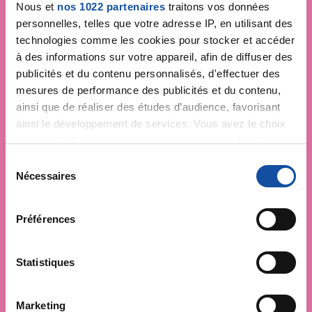
Nous et
nos 1022 partenaires
traitons vos données
personnelles, telles que votre adresse IP, en utilisant des
technologies comme les cookies pour stocker et accéder
à des informations sur votre appareil, afin de diffuser des
publicités et du contenu personnalisés, d'effectuer des
mesures de performance des publicités et du contenu,
ainsi que de réaliser des études d’audience, favorisant
ainsi le développement de services. Vous avez le choix
quant à l'utilisation de vos données et à leurs finalités.
Vous pouvez modifier ou retirer votre consentement à
S
tout moment en consultant la Déclaration relative aux
Nécessaires
é
cookies ou en cliquant sur l'icône de confidentialité.
l
e
Préférences
Si vous le permettez, nous aimerions également :
c
Collecter des informations sur votre localisation
t
géographique qui peuvent être précises à plusieurs
i
Statistiques
mètres près
o
Identifier votre appareil en l'analysant activement
n
Marketing
pour en relever les caractéristiques spécifiques