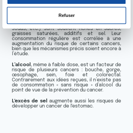
n
la
section « Détails »
. Vous pouvez modifier ou retirer
favorise l’apparition de cancers et notamment
s
votre consentement à tout moment à partir de la
du cancer colorectal.
e
déclaration sur les cookies.
Refuser
Les aliments ultra-transformés
(plats
n
préparés industriels, snacks sucrés ou salés,
t
sodas, etc.) sont souvent riches en sucres,
Les cookies nous permettent de personnaliser le contenu
graisses saturées, additifs et sel. Leur
e
et les annonces, d'offrir des fonctionnalités relatives aux
consommation régulière est corrélée à une
m
médias sociaux et d'analyser notre trafic. Nous
augmentation du risque de certains cancers,
bien que les mécanismes précis soient encore à
e
partageons également des informations sur l'utilisation de
l’étude.
n
notre site avec nos partenaires de médias sociaux, de
t
publicité et d'analyse, qui peuvent combiner celles-ci
L’alcool
, même à faible dose, est un facteur de
risque de plusieurs cancers : bouche, gorge,
avec d'autres informations que vous leur avez fournies
œsophage, sein, foie et colorectal.
ou qu'ils ont collectées lors de votre utilisation de leurs
Contrairement aux idées reçues, il n’existe pas
de consommation « sans risque » d’alcool du
services.
point de vue de la prévention du cancer.
L'excès de sel
augmente aussi les risques de
développer un cancer de l'estomac.