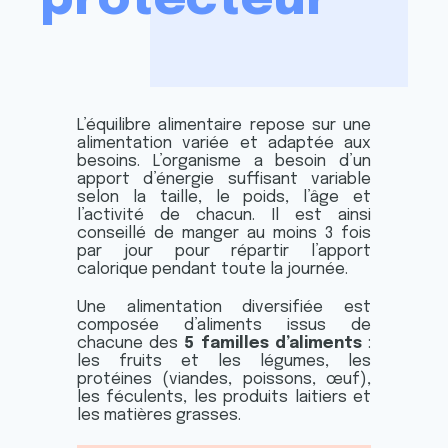
protecteur
0
0
0
0
0
0
0
0
0
0
L’équilibre alimentaire repose sur une
alimentation variée et adaptée aux
besoins. L’organisme a besoin d’un
apport d’énergie suffisant variable
selon la taille, le poids, l’âge et
l’activité de chacun. Il est ainsi
conseillé de manger au moins 3 fois
par jour pour répartir l’apport
calorique pendant toute la journée.
Une alimentation diversifiée est
composée d’aliments issus de
chacune des
5 familles d’aliments
:
les fruits et les légumes, les
protéines (viandes, poissons, œuf),
les féculents, les produits laitiers et
les matières grasses.