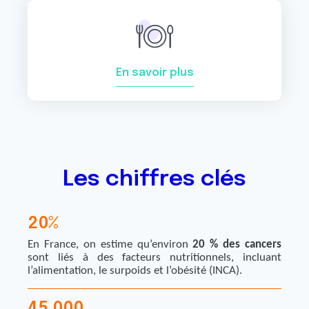
En savoir plus
Les chiffres clés
2
0
%
2
6
En France, on estime qu’environ
20 % des cancers
9
3
sont liés à des facteurs nutritionnels, incluant
l’alimentation, le surpoids et l’obésité (INCA).
8
1
4
4
4
5
0
0
0