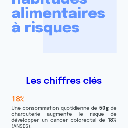
alimentaires
à risques
Les chiffres clés
1
8
%
1
4
Une consommation quotidienne de
50g
de
1
1
charcuterie augmente le risque de
2
0
développer un cancer colorectal de
18%
(ANSES).