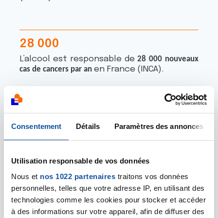
6
8
1
1
4
8
2
2
2
8
0
0
0
7
2
5
6
9
8
4
L’alcool est responsable de
9
3
28 000 nouveaux
6
3
5
4
3
en France (INCA).
cas de cancers par an
1
3
7
4
4
1
2
6
1
5
5
8
7
1
1
7
3
1
4
5
4
4
9
1
1
0
3
2
3
7
Alimentation
Consentement
Détails
Paramètres des annonces
3
8
7
5
6
6
5
5
9
2
3
0
6
9
déséquilibrée : les
9
0
0
8
9
7
6
Utilisation responsable de vos données
risques sur la santé
1
8
9
6
2
0
0
1
0
0
3
0
Nous et
nos 1022 partenaires
traitons vos données
0
0
personnelles, telles que votre adresse IP, en utilisant des
8
0
9
2
5
technologies comme les cookies pour stocker et accéder
8
3
4
5
0
à des informations sur votre appareil, afin de diffuser des
2
2
1
3
7