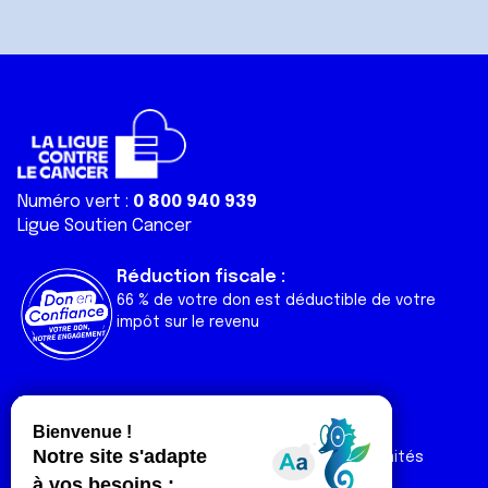
Numéro vert :
0 800 940 939
Ligue Soutien Cancer
Réduction fiscale :
66 % de votre don est déductible de votre
impôt sur le revenu
Liens utiles
Espaces
Nos actualités
Forum
Nos publications
Espace Ligue & comités
Contact
Espace chercheur