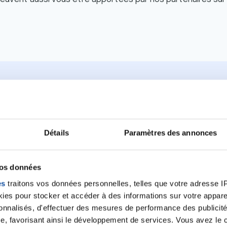
ique après un can
Détails
Paramètres des annonces
 enseignants en sport santé pour bénéficier d’un bilan en 
vos données
z terminé vos traitements depuis moins d’un an, vous pouv
es
traitons vos données personnelles, telles que votre adresse IP,
cer, financé par la Sécurité Sociale (prescription nécessai
es pour stocker et accéder à des informations sur votre appareil
rs après cancer »
sonnalisés, d'effectuer des mesures de performance des publicité
e, favorisant ainsi le développement de services. Vous avez le ch