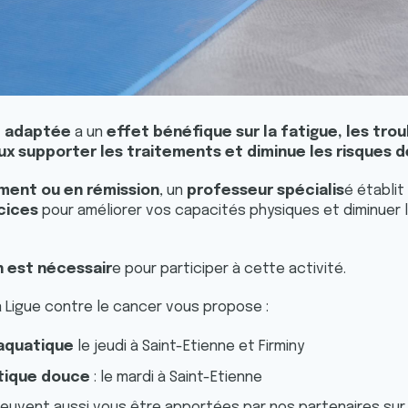
e adaptée
a un
effet bénéfique sur la fatigue, les tro
ux supporter les traitements et diminue les risques d
ement ou en rémission
, un
professeur spécialis
é établit
cices
pour améliorer vos capacités physiques et diminuer l
n est nécessair
e pour participer à cette activité.
a Ligue contre le cancer vous propose :
 aquatique
le jeudi à Saint-Etienne et Firminy
tique douce
: le mardi à Saint-Etienne
euvent aussi vous être apportées par nos partenaires su