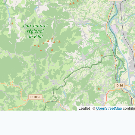
Leaflet | ©
OpenStreetMap
contrib