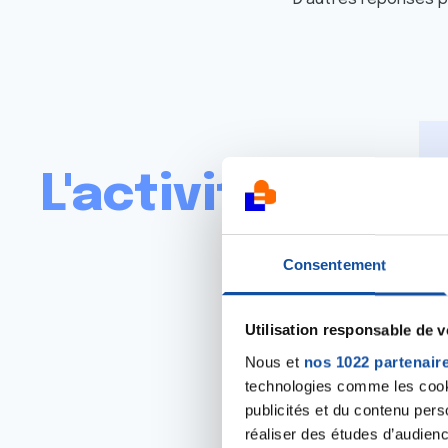
L'activité phys
Consentement
Orientation vers des
Utilisation responsable de 
adapté. Si vous ave
Nous et
nos 1022 partenair
dispositif après-can
technologies comme les cooki
Voir onglet « Parcou
publicités et du contenu per
réaliser des études d’audienc