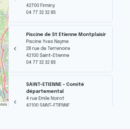
42700 Firminy
04 77 32 32 85
Piscine de St Etienne Montplaisir
Piscine Yves Nayme
28 rue de Terrenoire
42100 Saint-Etienne
04 77 32 32 85
SAINT-ETIENNE - Comité
départemental
4 rue Emile Noirot
utors
42100 SAINT-ETIENNE
04 77 32 40 55
cd42@ligue-cancer.net