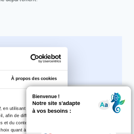
cer
À propos des cookies
Activité physique
ez bénéficier du
 en utilisant des
re).
, afin de diffuser des
s et du contenu, ainsi que de
oix quant à l'utilisation de