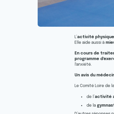
L’
activité physiqu
Elle aide aussi à
mie
En cours de trait
programme d'exer
l'anxiété.
Un avis du médeci
Le Comité Loire de l
de l’
activité
de la
gymnas
D’autres réponses p