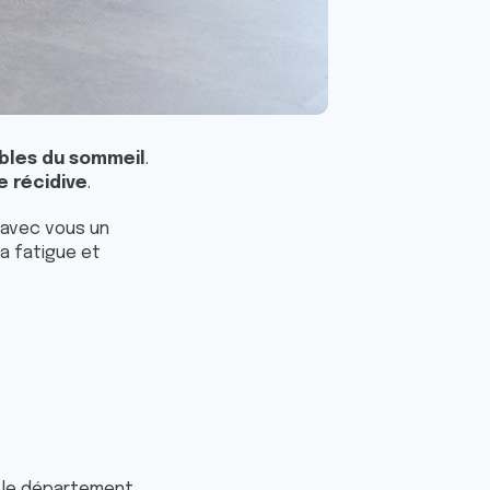
ubles du sommeil
.
e récidive
.
 avec vous un
a fatigue et
r le département.