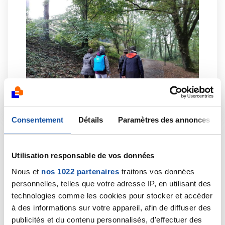
Consentement
Détails
Paramètres des annonces
Chaque trimestre, la Ligue contre le cancer de Loire-
Atlantique établit un planning des soins oncologiques
Utilisation responsable de vos données
de support et des activités de bien-être. Ce soins et
activités sont proposés à Nantes et Saint-Nazaire ;
Nous et
nos 1022 partenaires
traitons vos données
d'autres sont accessibles en distanciel. Gratuits, sur
personnelles, telles que votre adresse IP, en utilisant des
inscription.
technologies comme les cookies pour stocker et accéder
à des informations sur votre appareil, afin de diffuser des
publicités et du contenu personnalisés, d'effectuer des
En savoir plus