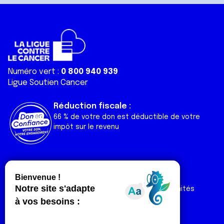
Numéro vert :
0 800 940 939
Ligue Soutien Cancer
Réduction fiscale :
66 % de votre don est déductible de votre
impôt sur le revenu
Liens utiles
Espaces
Nos actualités
Forum
Nos publications
Espace Ligue & comités
Contact
Espace chercheur
Devenir partenaire
Espace presse