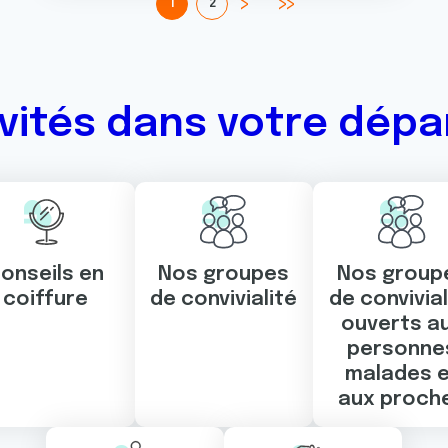
1
2
ivités dans votre dép
onseils en
Nos groupes
Nos group
coiffure
de convivialité
de convivial
ouverts a
personne
malades 
aux proch