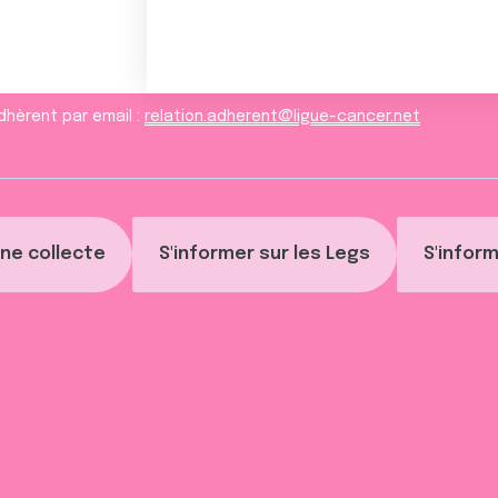
dhèrent par email :
relation.adherent@ligue-cancer.net
ne collecte
S'informer sur les Legs
S'inform