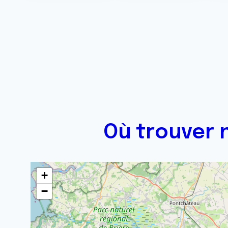
Où trouver n
+
−