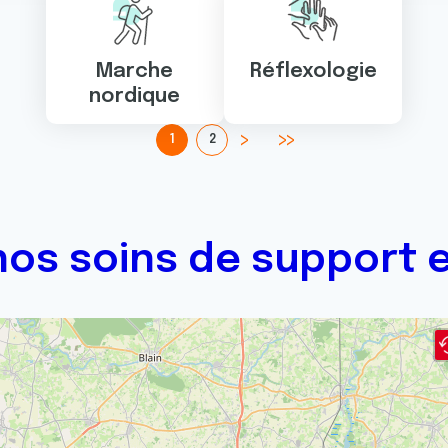
Marche
Réflexologie
nordique
1
2
os soins de support e