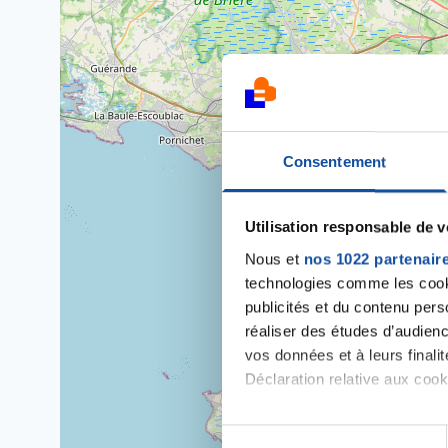
Consentement
Utilisation responsable de 
Nous et
nos 1022 partenair
technologies comme les cooki
publicités et du contenu per
réaliser des études d’audienc
vos données et à leurs final
Déclaration relative aux cooki
Si vous le permettez, nous a
S