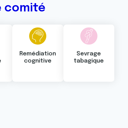
e comité
Remédiation
Sevrage
e
cognitive
tabagique