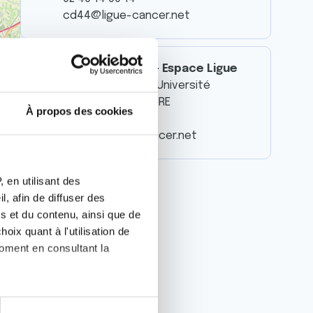
cd44@ligue-cancer.net
SAINT-NAZAIRE - Espace Ligue
43 boulevard de l'Université
44600 SAINT-NAZAIRE
À propos des cookies
02 72 25 62 98
info44@ligue-cancer.net
 en utilisant des
, afin de diffuser des
s et du contenu, ainsi que de
oix quant à l'utilisation de
moment en consultant la