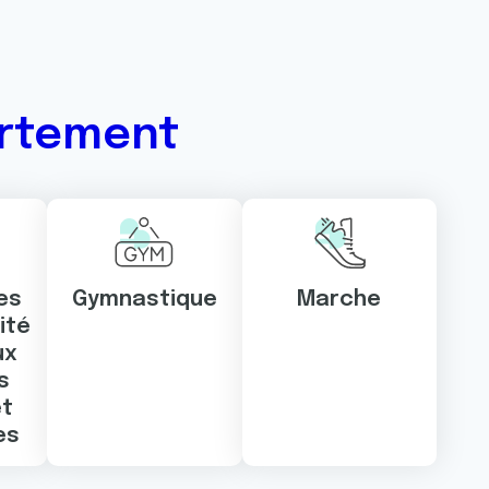
artement
es
Gymnastique
Marche
ité
ux
s
et
es