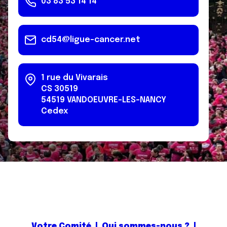
03 83 53 14 14
cd54@ligue-cancer.net
1 rue du Vivarais
CS 30519
54519
VANDOEUVRE-LES-NANCY
Cedex
Votre Comité
|
Qui sommes-nous ?
|