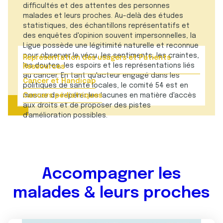
difficultés et des attentes des personnes
malades et leurs proches. Au-delà des études
statistiques, des échantillons représentatifs et
des enquêtes d'opinion souvent impersonnelles, la
Ligue possède une légitimité naturelle et reconnue
pour observer le vécu, les sentiments, les craintes,
Représentation des usagers et Patients
les doutes, les espoirs et les représentations liés
Ressources
au cancer. En tant qu'acteur engagé dans les
Cancer et Handicap
politiques de santé locales, le comité 54 est en
mesure de repérer les lacunes en matière d'accès
Cancers pédiatriques
aux droits et de proposer des pistes
d'amélioration possibles.
Accompagner les
malades & leurs proches