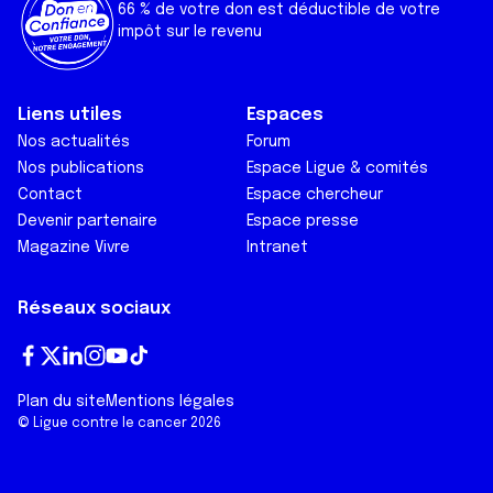
66 % de votre don est déductible de votre
impôt sur le revenu
Liens utiles
Espaces
Nos actualités
Forum
Nos publications
Espace Ligue & comités
Contact
Espace chercheur
Devenir partenaire
Espace presse
Magazine Vivre
Intranet
Réseaux sociaux
Fa
T
Lin
In
Yo
Tik
Plan du site
Mentions légales
ce
wi
ke
st
ut
To
© Ligue contre le cancer 2026
bo
tt
dI
ag
ub
k
ok
er
n
ra
e
m