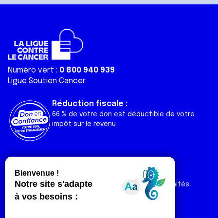
Numéro vert :
0 800 940 939
Ligue Soutien Cancer
Réduction fiscale :
66 % de votre don est déductible de votre
impôt sur le revenu
Liens utiles
Espaces
Nos actualités
Forum
Nos publications
Espace Ligue & comités
Contact
Espace chercheur
Devenir partenaire
Espace presse