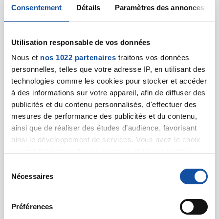
Salle de sport 10, rue du Coq
Consentement
Détails
Paramètres des annonces
54300 Lunéville
Utilisation responsable de vos données
Lunéville
Nous et
nos 1022 partenaires
traitons vos données
Centre Hospitalier de Lunéville
personnelles, telles que votre adresse IP, en utilisant des
54300 Lunéville
technologies comme les cookies pour stocker et accéder
à des informations sur votre appareil, afin de diffuser des
publicités et du contenu personnalisés, d'effectuer des
VANDOEUVRE-LES-NANCY - Comité
mesures de performance des publicités et du contenu,
départemental
ainsi que de réaliser des études d’audience, favorisant
1 rue du Vivarais
ainsi le développement de services. Vous avez le choix
CS 30519
quant à l'utilisation de vos données et à leurs finalités.
54519 VANDOEUVRE-LES-NANCY CEDEX
Vous pouvez modifier ou retirer votre consentement à
S
03 83 53 14 14
tout moment en consultant la Déclaration relative aux
Nécessaires
é
cd54@ligue-cancer.net
cookies ou en cliquant sur l'icône de confidentialité.
l
e
Préférences
Si vous le permettez, nous aimerions également :
c