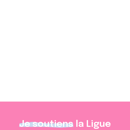
Être informé en tant que personne malade du cancer
ou proche, mieux faire valoir vos droits, connaître les
dispositifs sociaux existants et identifier vos
interlocuteurs.
Cliquez ici pour en savoir plus
Je soutiens
la Ligue