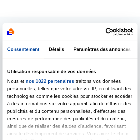
Écoute téléphonique sur
Consentement
Détails
Paramètres des annonces
vos droits et vos
démarches
Utilisation responsable de vos données
Nous et
nos 1022 partenaires
traitons vos données
personnelles, telles que votre adresse IP, en utilisant des
technologies comme les cookies pour stocker et accéder
à des informations sur votre appareil, afin de diffuser des
publicités et du contenu personnalisés, d'effectuer des
(gratuit, anonyme et confidentiel)
mesures de performance des publicités et du contenu,
joignable du lundi au vendredi de 9h à 19h.
ainsi que de réaliser des études d’audience, favorisant
ainsi le développement de services. Vous avez le choix