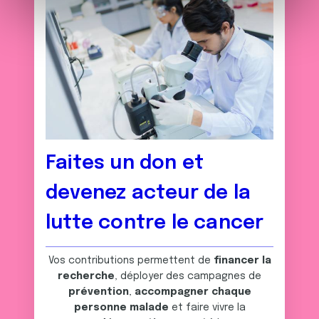
e
et les annonces, d'offrir des fonctionnalités relatives aux
m
médias sociaux et d'analyser notre trafic. Nous
e
partageons également des informations sur l'utilisation de
n
notre site avec nos partenaires de médias sociaux, de
t
publicité et d'analyse, qui peuvent combiner celles-ci
avec d'autres informations que vous leur avez fournies
ou qu'ils ont collectées lors de votre utilisation de leurs
services.
Faites un don et
devenez acteur de la
lutte contre le cancer
Vos contributions permettent de
financer la
recherche
, déployer des campagnes de
prévention
,
accompagner chaque
personne malade
et faire vivre la