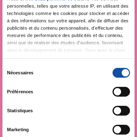
personnelles, telles que votre adresse IP, en utilisant des
technologies comme les cookies pour stocker et accéder
à des informations sur votre appareil, afin de diffuser des
publicités et du contenu personnalisés, d'effectuer des
mesures de performance des publicités et du contenu,
ainsi que de réaliser des études d’audience, favorisant
ainsi le développement de services. Vous avez le choix
quant à l'utilisation de vos données et à leurs finalités.
Vous pouvez modifier ou retirer votre consentement à
S
tout moment en consultant la Déclaration relative aux
Nécessaires
é
cookies ou en cliquant sur l'icône de confidentialité.
l
e
Préférences
Si vous le permettez, nous aimerions également :
c
Collecter des informations sur votre localisation
t
géographique qui peuvent être précises à plusieurs
i
Statistiques
mètres près
o
Identifier votre appareil en l'analysant activement
n
Marketing
pour en relever les caractéristiques spécifiques
d