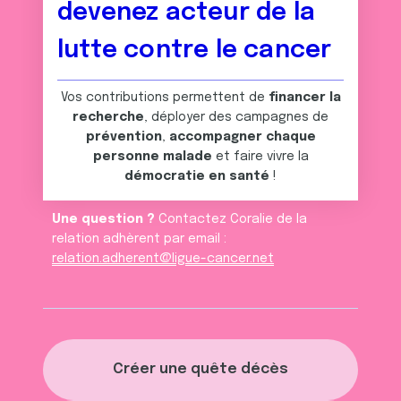
avec d'autres informations que vous leur avez fournies
devenez acteur de la
ou qu'ils ont collectées lors de votre utilisation de leurs
lutte contre le cancer
services.
Vos contributions permettent de
financer la
recherche
, déployer des campagnes de
prévention
,
accompagner chaque
personne malade
et faire vivre la
démocratie en santé
!
Une question ?
Contactez Coralie de la
relation adhèrent par email :
relation.adherent@ligue-cancer.net
Créer une quête décès