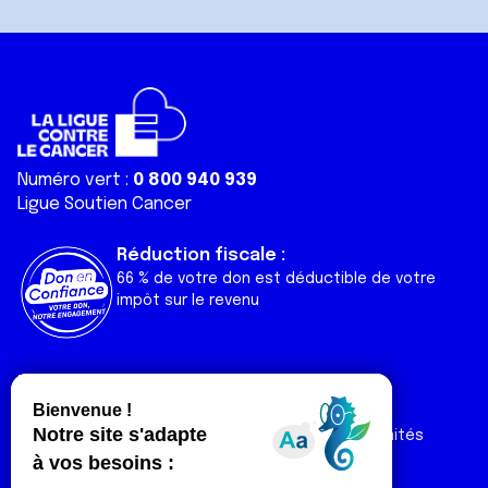
Numéro vert :
0 800 940 939
Ligue Soutien Cancer
Réduction fiscale :
66 % de votre don est déductible de votre
impôt sur le revenu
Liens utiles
Espaces
Nos actualités
Forum
Nos publications
Espace Ligue & comités
Contact
Espace chercheur
Devenir partenaire
Espace presse