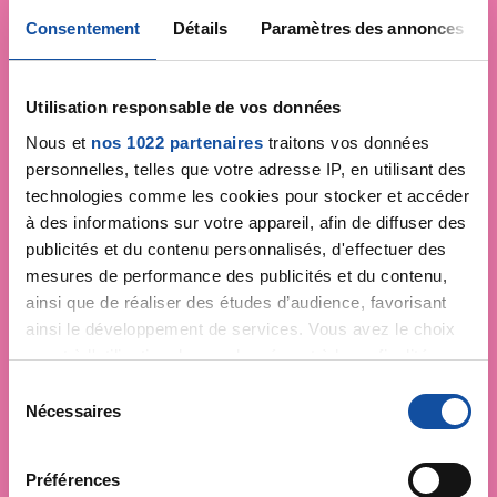
Consentement
Détails
Paramètres des annonces
Utilisation responsable de vos données
Nous et
nos 1022 partenaires
traitons vos données
personnelles, telles que votre adresse IP, en utilisant des
technologies comme les cookies pour stocker et accéder
à des informations sur votre appareil, afin de diffuser des
publicités et du contenu personnalisés, d'effectuer des
mesures de performance des publicités et du contenu,
ainsi que de réaliser des études d’audience, favorisant
ainsi le développement de services. Vous avez le choix
quant à l'utilisation de vos données et à leurs finalités.
Vous pouvez modifier ou retirer votre consentement à
S
tout moment en consultant la Déclaration relative aux
Nécessaires
é
cookies ou en cliquant sur l'icône de confidentialité.
l
e
Préférences
Si vous le permettez, nous aimerions également :
c