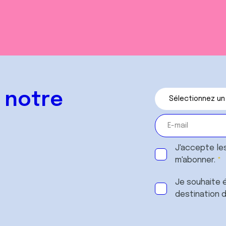
 notre
J'accepte le
m'abonner.
Je souhaite é
destination 