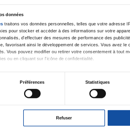
vos données
es
traitons vos données personnelles, telles que votre adresse IP,
es pour stocker et accéder à des informations sur votre appareil
sonnalisés, d'effectuer des mesures de performance des publicité
e, favorisant ainsi le développement de services. Vous avez le ch
ités. Vous pouvez modifier ou retirer votre consentement à tout 
es ou en cliquant sur l'icône de confidentialité.
imerions également :
tions sur votre localisation géographique qui peuvent être précis
Préférences
Statistiques
eil en l'analysant activement pour en relever les caractéristique
Faites un don et deve
aitement de vos données personnelles et définir vos préférences
contre le cancer
er ou retirer votre consentement à tout moment à partir de la dé
Refuser
Vos contributions permettent de
financer
e personnaliser le contenu et les annonces, d'offrir des fonctio
prévention
,
accompagner chaque pers