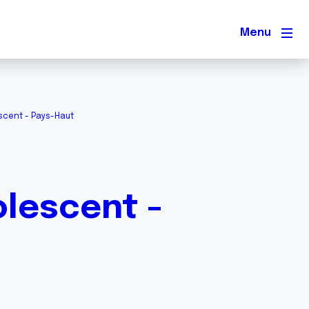
Men
escent - Pays-Haut
olescent -