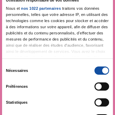
Utilisation responsable de vos données
Nous et
nos 1022 partenaires
traitons vos données
personnelles, telles que votre adresse IP, en utilisant des
technologies comme les cookies pour stocker et accéder
à des informations sur votre appareil, afin de diffuser des
publicités et du contenu personnalisés, d'effectuer des
mesures de performance des publicités et du contenu,
ainsi que de réaliser des études d’audience, favorisant
ainsi le développement de services. Vous avez le choix
quant à l'utilisation de vos données et à leurs finalités.
Vous pouvez modifier ou retirer votre consentement à
S
tout moment en consultant la Déclaration relative aux
Nécessaires
é
cookies ou en cliquant sur l'icône de confidentialité.
l
e
Préférences
Si vous le permettez, nous aimerions également :
c
Collecter des informations sur votre localisation
t
géographique qui peuvent être précises à plusieurs
i
Statistiques
mètres près
o
Identifier votre appareil en l'analysant activement
n