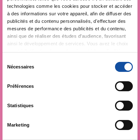
technologies comme les cookies pour stocker et accéder
à des informations sur votre appareil, afin de diffuser des
publicités et du contenu personnalisés, d'effectuer des
mesures de performance des publicités et du contenu,
ainsi que de réaliser des études d’audience, favorisant
ainsi le développement de services. Vous avez le choix
quant à l'utilisation de vos données et à leurs finalités.
Vous pouvez modifier ou retirer votre consentement à
S
tout moment en consultant la Déclaration relative aux
Nécessaires
é
cookies ou en cliquant sur l'icône de confidentialité.
l
e
Préférences
Si vous le permettez, nous aimerions également :
c
Collecter des informations sur votre localisation
t
géographique qui peuvent être précises à plusieurs
i
Statistiques
mètres près
o
Identifier votre appareil en l'analysant activement
n
Marketing
pour en relever les caractéristiques spécifiques
d
(empreintes digitales).
u