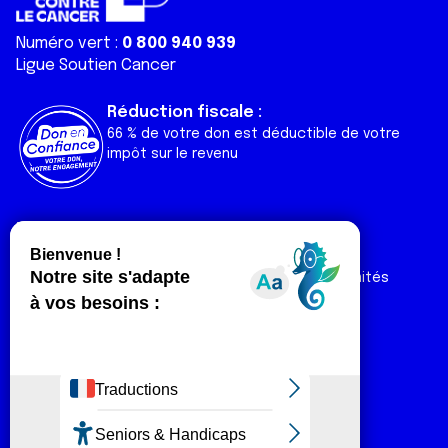
Numéro vert :
0 800 940 939
Ligue Soutien Cancer
Réduction fiscale :
66 % de votre don est déductible de votre
impôt sur le revenu
Liens utiles
Espaces
Nos actualités
Forum
Nos publications
Espace Ligue & comités
Contact
Espace chercheur
Devenir partenaire
Espace presse
Magazine Vivre
Intranet
Réseaux sociaux