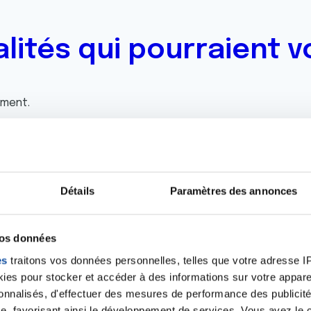
alités qui pourraient v
oment.
Toutes les actualités
Détails
Paramètres des annonces
vos données
es
traitons vos données personnelles, telles que votre adresse IP,
iens
La Ligue contre l
es pour stocker et accéder à des informations sur votre appareil
sonnalisés, d'effectuer des mesures de performance des publicité
e, favorisant ainsi le développement de services. Vous avez le ch