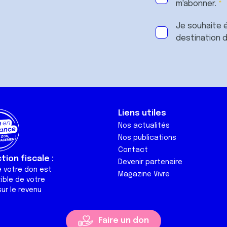
m'abonner.
Je souhaite é
destination 
Liens utiles
Nos actualités
Nos publications
Contact
ion fiscale :
Devenir partenaire
e votre don est
Magazine Vivre
ible de votre
ur le revenu
Faire un don