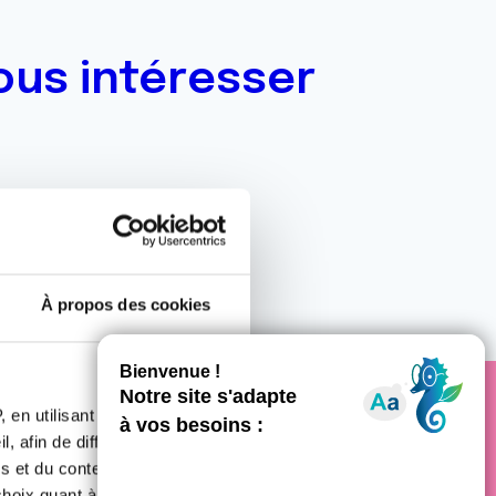
ous intéresser
À propos des cookies
 en utilisant des
e cancer
, afin de diffuser des
s et du contenu, ainsi que de
oix quant à l'utilisation de