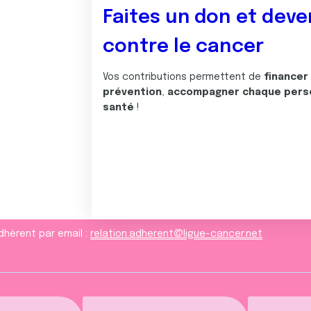
Faites un don et deve
contre le cancer
Vos contributions permettent de
financer
prévention
,
accompagner chaque pers
santé
!
dhèrent par email :
relation.adherent@ligue-cancer.net