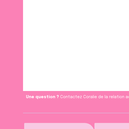
e
n
t
e
m
e
n
t
Une question ?
Contactez Coralie de la relation a