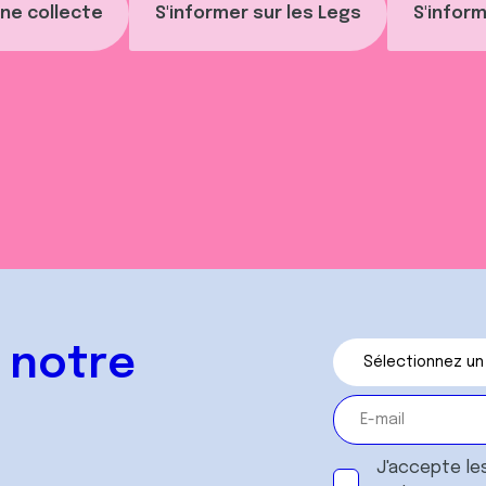
ne collecte
S'informer sur les Legs
S'inform
 notre
J'accepte le