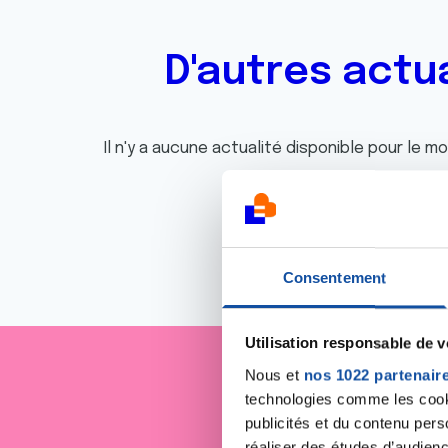
D'autres actu
Il n'y a aucune actualité disponible pour le m
Consentement
Utilisation responsable de 
Nous et
nos 1022 partenair
Je sout
technologies comme les cooki
publicités et du contenu per
réaliser des études d’audienc