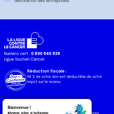
destination des entreprises.
Numéro vert :
0 800 940 939
Ligue Soutien Cancer
Réduction fiscale :
66 % de votre don est déductible de votre
impôt sur le revenu
Liens utiles
Espaces
Nos actualités
Forum
Nos publications
Espace Ligue & comités