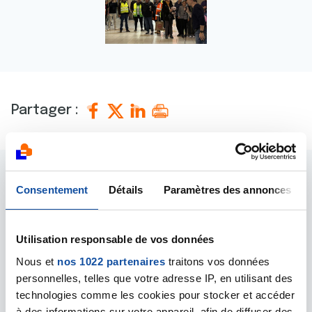
Partager :
Consentement
Détails
Paramètres des annonces
D'autres actualités qui
pourraient vous
Utilisation responsable de vos données
intéresser
Nous et
nos 1022 partenaires
traitons vos données
personnelles, telles que votre adresse IP, en utilisant des
technologies comme les cookies pour stocker et accéder
Il n'y a aucune actualité disponible pour le moment.
à des informations sur votre appareil, afin de diffuser des