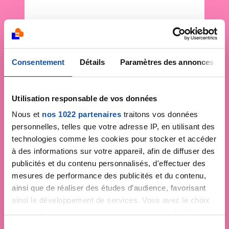
Consentement
Détails
Paramètres des annonces
Utilisation responsable de vos données
Nous et
nos 1022 partenaires
traitons vos données
personnelles, telles que votre adresse IP, en utilisant des
technologies comme les cookies pour stocker et accéder
à des informations sur votre appareil, afin de diffuser des
publicités et du contenu personnalisés, d'effectuer des
mesures de performance des publicités et du contenu,
ainsi que de réaliser des études d’audience, favorisant
ainsi le développement de services. Vous avez le choix
quant à l'utilisation de vos données et à leurs finalités.
Vous pouvez modifier ou retirer votre consentement à
S