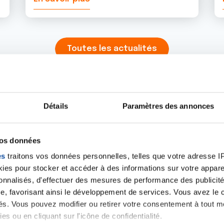
Toutes les actualités
Détails
Paramètres des annonces
iens
La Ligue contre l
vos données
es
traitons vos données personnelles, telles que votre adresse IP,
es pour stocker et accéder à des informations sur votre appareil
sonnalisés, d'effectuer des mesures de performance des publicité
e, favorisant ainsi le développement de services. Vous avez le ch
ités. Vous pouvez modifier ou retirer votre consentement à tout 
es ou en cliquant sur l'icône de confidentialité.