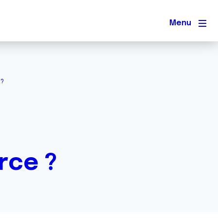
Men
 ?
rce ?