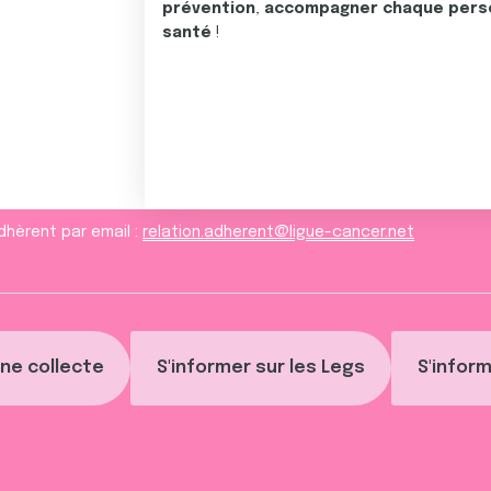
prévention
,
accompagner chaque pers
santé
!
dhèrent par email :
relation.adherent@ligue-cancer.net
ne collecte
S'informer sur les Legs
S'inform