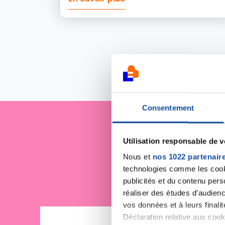
Consentement
Je sout
Utilisation responsable de 
Nous et
nos 1022 partenair
technologies comme les cooki
publicités et du contenu per
réaliser des études d’audienc
vos données et à leurs final
Déclaration relative aux cooki