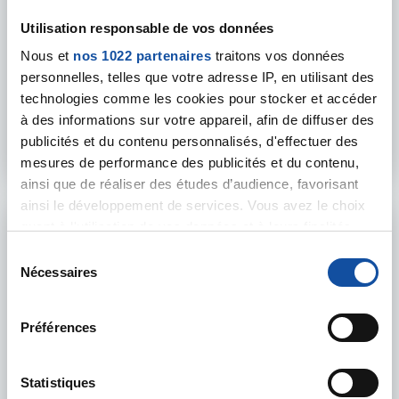
PRÉVENTION
Utilisation responsable de vos données
Nous et
nos 1022 partenaires
traitons vos données
Défi scolaire : Déjoue les pièges de ton
personnelles, telles que votre adresse IP, en utilisant des
assiette !
technologies comme les cookies pour stocker et accéder
Le défi scolaire s'adresse aux enseignants et aux élèves d
à des informations sur votre appareil, afin de diffuser des
publicités et du contenu personnalisés, d'effectuer des
En savoir plus
mesures de performance des publicités et du contenu,
ainsi que de réaliser des études d’audience, favorisant
ainsi le développement de services. Vous avez le choix
quant à l'utilisation de vos données et à leurs finalités.
Vous pouvez modifier ou retirer votre consentement à
S
tout moment en consultant la Déclaration relative aux
Nécessaires
é
cookies ou en cliquant sur l'icône de confidentialité.
l
e
Préférences
Si vous le permettez, nous aimerions également :
c
Collecter des informations sur votre localisation
t
géographique qui peuvent être précises à plusieurs
i
Statistiques