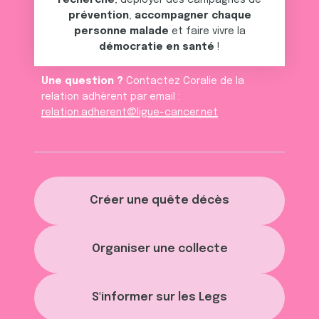
recherche
, déployer des campagnes de
prévention
,
accompagner chaque
personne malade
et faire vivre la
démocratie en santé
!
Une question ?
Contactez Coralie de la
relation adhèrent par email :
relation.adherent@ligue-cancer.net
Créer une quête décès
Organiser une collecte
S'informer sur les Legs