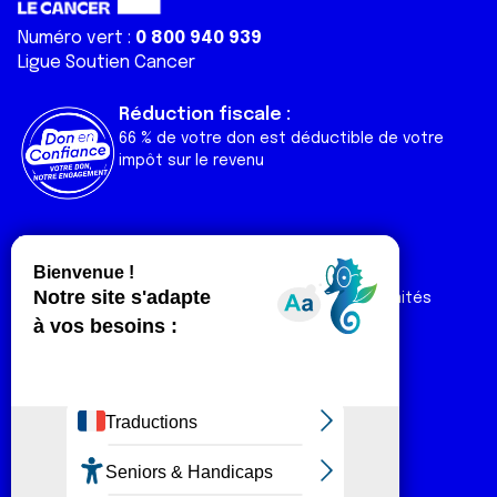
Numéro vert :
0 800 940 939
Ligue Soutien Cancer
Réduction fiscale :
66 % de votre don est déductible de votre
impôt sur le revenu
Liens utiles
Espaces
Nos actualités
Forum
Nos publications
Espace Ligue & comités
Contact
Espace chercheur
Devenir partenaire
Espace presse
Magazine Vivre
Intranet
Réseaux sociaux