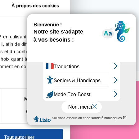
À propos des cookies
 en utilisant des
, afin de diffuser des
s et du contenu, ainsi que de
oix quant à l'utilisation de
 ce lieu
moment en consultant la
es à plusieurs mètres près
Marketing
e cancer
s spécifiques (empreintes
, reportez-vous à la
section «
claration sur les cookies.
Tout autoriser