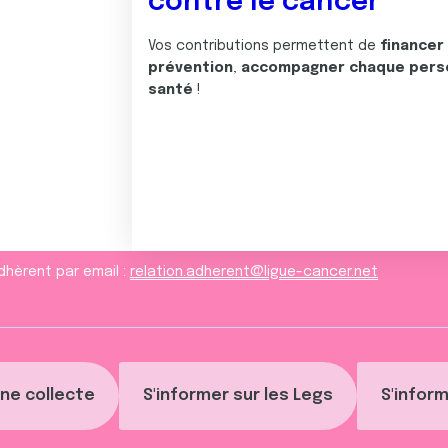
contre le cancer
Vos contributions permettent de
financer
prévention
,
accompagner chaque pers
santé
!
dhèrent par email :
relation.adherent@ligue-cancer.net
ne collecte
S'informer sur les Legs
S'inform