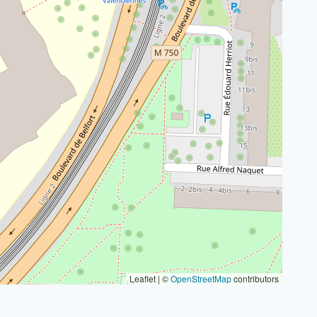
Leaflet | ©
OpenStreetMap
contributors