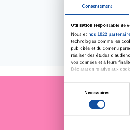
Consentement
Utilisation responsable de 
Nous et
nos 1022 partenair
technologies comme les cooki
publicités et du contenu per
réaliser des études d’audienc
Les évé
vos données et à leurs final
Déclaration relative aux cooki
Si vous le permettez, nous a
S
Collecter des informa
Nécessaires
é
Je sout
Identifier votre appar
l
digitales).
e
Pour en savoir plus sur le tr
c
Détails »
. Vous pouvez modifi
t
i