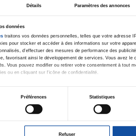
Détails
Paramètres des annonces
Nos visites à
l'hôpital
vos données
es
traitons vos données personnelles, telles que votre adresse IP,
es pour stocker et accéder à des informations sur votre appareil
sonnalisés, d'effectuer des mesures de performance des publicité
e, favorisant ainsi le développement de services. Vous avez le ch
nements proposés par
ités. Vous pouvez modifier ou retirer votre consentement à tout 
es ou en cliquant sur l'icône de confidentialité.
imerions également :
tions sur votre localisation géographique qui peuvent être précis
Préférences
Statistiques
iens
la Ligue contre l
eil en l'analysant activement pour en relever les caractéristique
aitement de vos données personnelles et définir vos préférences
er ou retirer votre consentement à tout moment à partir de la dé
Refuser