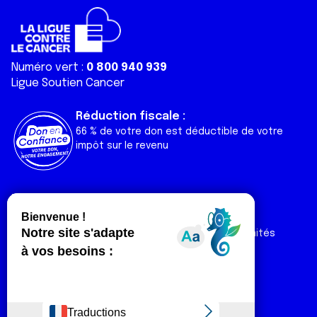
Numéro vert :
0 800 940 939
Ligue Soutien Cancer
Réduction fiscale :
66 % de votre don est déductible de votre
impôt sur le revenu
Liens utiles
Espaces
Nos actualités
Forum
Nos publications
Espace Ligue & comités
Contact
Espace chercheur
Devenir partenaire
Espace presse
Magazine Vivre
Intranet