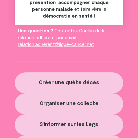
prévention
,
accompagner chaque
personne malade
et faire vivre la
démocratie en santé
!
Une question ?
Contactez Coralie de la
relation adhèrent par email :
relation.adherent@ligue-cancer.net
Créer une quête décès
Organiser une collecte
S'informer sur les Legs