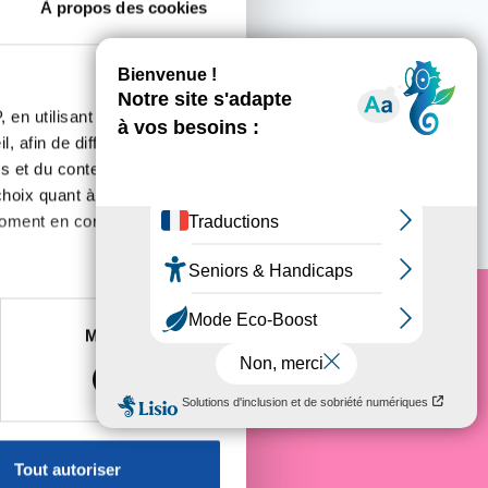
À propos des cookies
 en utilisant des
, afin de diffuser des
s et du contenu, ainsi que de
utors
oix quant à l'utilisation de
moment en consultant la
es à plusieurs mètres près
Marketing
e cancer
s spécifiques (empreintes
, reportez-vous à la
section «
claration sur les cookies.
Tout autoriser