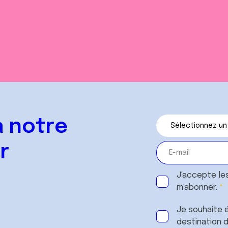
 notre
r
J'accepte le
m'abonner.
Je souhaite é
destination 