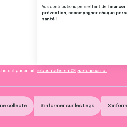
Vos contributions permettent de
financer
prévention
,
accompagner chaque pers
santé
!
dhèrent par email :
relation.adherent@ligue-cancer.net
ne collecte
S'informer sur les Legs
S'inform