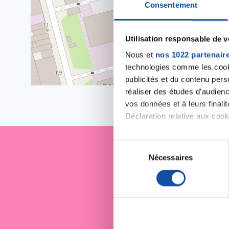
Consentement
Utilisation responsable de 
Nous et
nos 1022 partenair
technologies comme les cooki
publicités et du contenu per
réaliser des études d’audienc
vos données et à leurs final
Déclaration relative aux cooki
Si vous le permettez, nous a
S
Collecter des informa
Nécessaires
é
Je sout
Identifier votre appar
l
digitales).
e
Pour en savoir plus sur le tr
c
Détails »
. Vous pouvez modifi
t
i