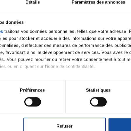
Détails
Paramètres des annonces
vos données
es
traitons vos données personnelles, telles que votre adresse IP,
es pour stocker et accéder à des informations sur votre appareil
sonnalisés, d'effectuer des mesures de performance des publicité
Leaflet | ©
OpenStreetMap
contrib
e, favorisant ainsi le développement de services. Vous avez le ch
ités. Vous pouvez modifier ou retirer votre consentement à tout 
es ou en cliquant sur l'icône de confidentialité.
imerions également :
tions sur votre localisation géographique qui peuvent être précis
Préférences
Statistiques
iens
la Ligue contre l
eil en l'analysant activement pour en relever les caractéristique
aitement de vos données personnelles et définir vos préférences
er ou retirer votre consentement à tout moment à partir de la dé
Refuser